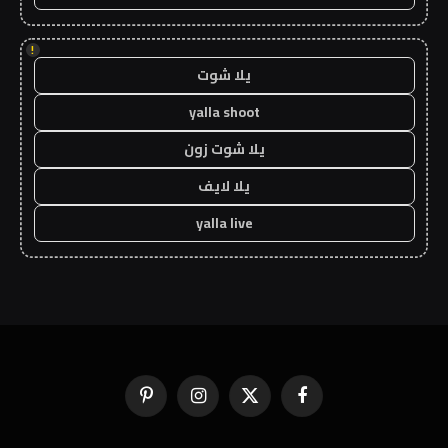
!
يلا شوت
yalla shoot
يلا شوت زون
يلا لايف
yalla live
فيسبوك
X
الانستغرام
بينتيريست
(Twitter)