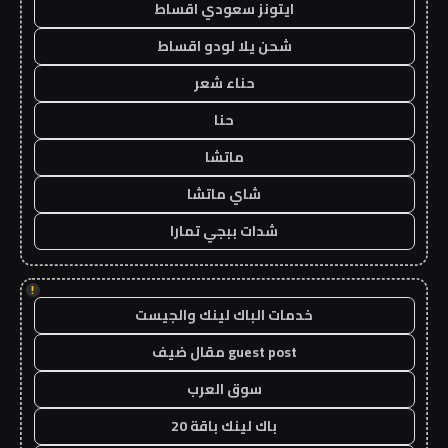
ايتونز سعودي اقساط
شحن يلا لودو اقساط
حناء شعر
حنا
ماتشا
شاي ماتشا
شدات ببجي تمارا
!
خدمات الباك لينك والجيست
guest post مقال ضيف
سوق العرب
باك لينك باقة 20