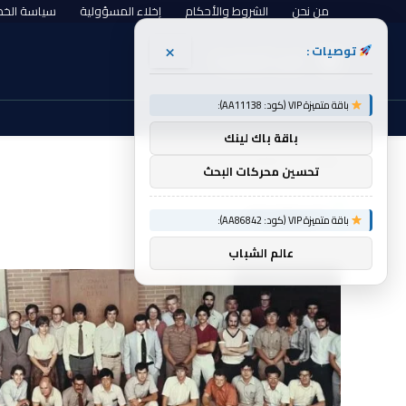
من نحن
الشروط والأحكام
إخلاء المسؤولية
سياسة الخ
×
توصيات :
السبت, أغسطس 8
باقة متميزة VIP (كود: AA11138):
باقة باك لينك
الرئيسية
المعالجات
»
تحسين محركات البحث
المعالجات
باقة متميزة VIP (كود: AA86842):
عالم الشباب