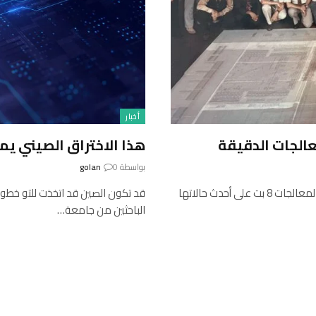
أخبار
هذا الاختراق الصيني يمك
بواسطة
0
golan
في أواخر سبعينيات القرن العشرين ، وهو الوقت الذي كانت فيه المعالجات 8 بت على أحدث حالاتها
قد تكون الصين قد اتخذت للتو خطوة
الباحثين من جامعة…