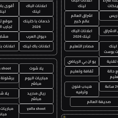
نك، شراء
اعلانات الباك
ينكات
لينك
اعلانات الباك
أقوى باق
لينك
لين
دريس
اشراق العالم
عالم كبير
خدمات با كلينك
موقع تج
2026
تجارب ال
الاشراق
اعلانات الباك
لينك 2026
ديوان العرب
مشار
لينك
مصادر التعليم
اعلانات باك لينك
اعلانات ب
 بوست
تقنية
يو ان بي الرياضي
يلا شوت
a shoot
 حالة
ثقافة وتعليم
عليم
مباريات اليوم
برشلونة 
مباشر
هيدب فنون
وترفيه
ريال مدريد
يلا ش
مباشر
صحيفة العالم
yalla shoot
مباريات 
مباش
!