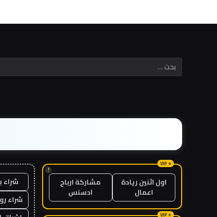
!
شراء ب
اول اثنين ريادة
مشاركة ارباح
اعمال
ادسنس
شراء رو