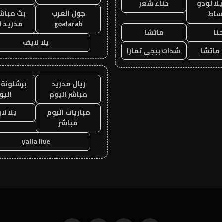
ا لودو
حناء شعر
جول العرب
بث مباشر
ساط
goalarab
مدريد ا
نا
ماتشا
يلا لايف
ماتشا
شدات ببجي تمارا
ريال مدريد
برشلونة 
مباشر اليوم
اليو
مباريات اليوم
يلا لا
مباشر
yalla live