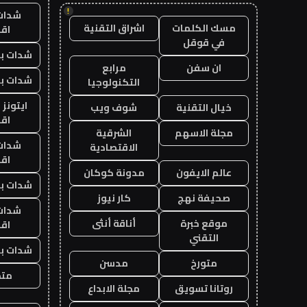
!
شدات
مسك الكلمات
اشراق التقنية
اق
في قوقل
شدات بب
ان سفن
مرابع
شدات بب
التكنولوجيا
ايتونز
خيال التقنية
شوف ويب
اق
مجلة الاسهم
الشرقية
شدات
الاقتصادية
اق
عالم الايفون
مدونة كوكان
شدات بب
صحيفة نهج
كار نيوز
شدات
موقع خبرة
أناقة أنثى
اق
التقني
شدات بب
متورخ
مدسن
متجر
روتانا تسويق
مجلة الابداع