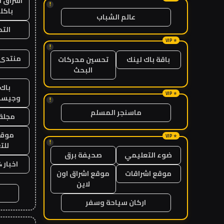
اشراق ل
!
باكل
عالم الشباب
الت
!
منتدى 
باقة باك لينك
تحسين محركات
البحث
باك 
وجيست
!
ماسنجر المسلم
مجلة 
موقع
!
للت
ضوء التعليمي
صحيفة برق
اخبار 24 ساعة
موقع اشراقات
موقع اشراق اون
لاين
اركان سياحة وسفر