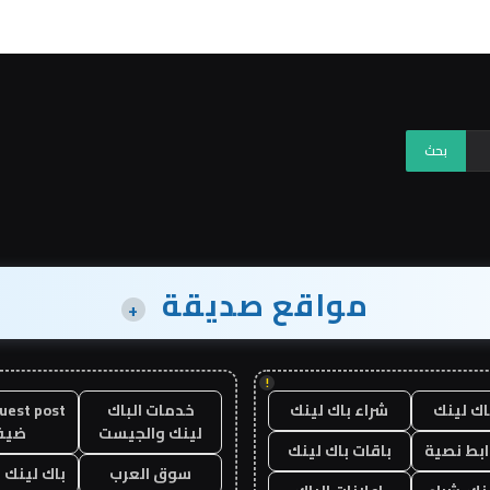
مواقع صديقة
+
!
اك لينك
شراء باك لينك
خدمات الباك
لينك والجيست
ضيف
ابط نصية
باقات باك لينك
سوق العرب
باك لينك با