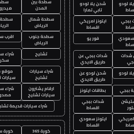
سطحة بين
سطح
ا لودو
شحن يلا لودو
المدن
هيدرو
ساط
تابي تمارا
سطحة شمال
سطحة 
 ببجي
ايتونز امريكي
الرياض
الري
ساط
اقساط
سطحة جنوب
اقرب س
 سعودي
فور يو
الرياض
ساط
تشليح
شراء سي
شدات
شدات ببجي عن
سكرا
جي
طريق الايدي
شراء سيارات
موقع ش
ا لودو
شحن لودو عن
تشليح
سيارات 
طريق الايدي
ارقام يشترون
شراء سي
 ببجي
بطاقات ايتونز
سيارات تشليح
مصدو
ستيشن
شدات ببجي
شراء سيارات قديمة تشلي
ور
اقساط
 امريكي
ايتونز سعودي
ساط
اقساط
كورة 365
كورة س