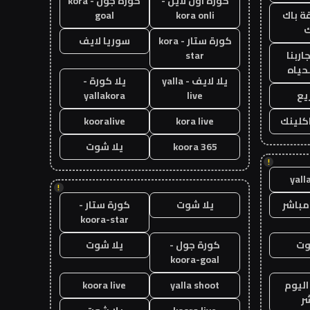
كورة اون لاين -
كورة جول - kora
ة باك
kora onli
goal
ك
كورة ستار - kora
سوريا لايف
اربنا
star
حياه
يلا لايف - yalla
يلا كورة -
يع
live
yallakora
اكلينك
kora live
kooralive
koora 365
يلا شوت
!
yall
!
مباشر
يلا شوت
كورة ستار -
koora-star
وت
كورة جول -
يلا شوت
koora-goal
اليوم
yalla shoot
koora live
ر