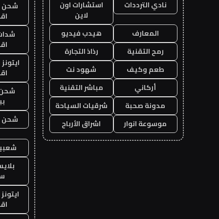
نادي الترددات
استشارات اون
شحن يل
لاين
اق
المعارف
هيدب فيديو
شدات
اق
رمح التقنية
رذاذ التجارة
ايتونز
طعم وكيف
شهود نت
اق
أركاني
مباشر التقنية
شحن 
بب
مدونة صحبة
شرقيات السياحة
شحن يل
موسوعة انوار
اشراق الأرباح
شعبية
بلاي
ست
ايتونز
اق