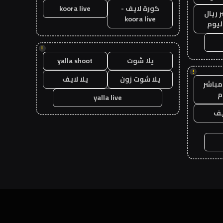
كورة لايف -
koora live
 ريال
koora live
ليوم
!
يلا شوت
yalla shoot
!
يلا شوت زون
يلا لايف
مباشر
م
yalla live
يف