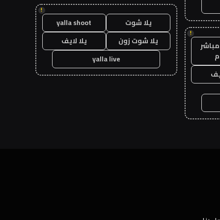
!
يلا شوت
yalla shoot
!
يلا شوت زون
يلا لايف
مباشر
م
yalla live
يف