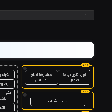
!
شراء ب
اول اثنين ريادة
مشاركة ارباح
اعمال
ادسنس
شراء رو
اشراق ل
!
باكل
عالم الشباب
الت