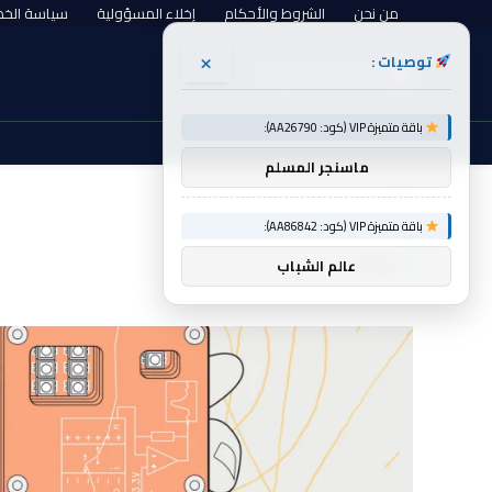
من نحن
الشروط والأحكام
إخلاء المسؤولية
سياسة الخ
×
توصيات :
السبت, أغسطس 8
باقة متميزة VIP (كود: AA26790):
ماسنجر المسلم
الرئيسية
بيتا
»
باقة متميزة VIP (كود: AA86842):
بيتا
عالم الشباب