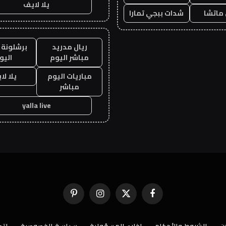
يلا لايف
ماتشا
شدات ببجي تمارا
ريال مدريد
برشلونة 
مباشر اليوم
اليو
مباريات اليوم
يلا لا
مباشر
yalla live
فيسبوك
X
الانستغرام
بينتيريست
(Twitter)