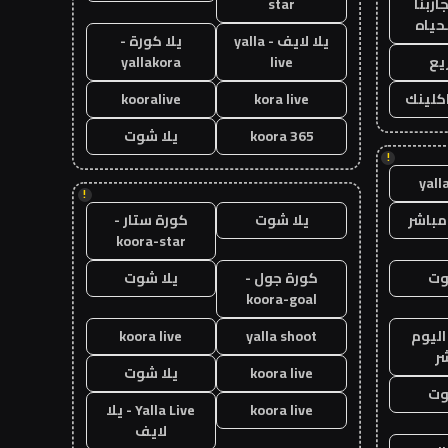
اربنا
star
حياه
يلا لايف - yalla
يلا كورة -
يع
live
yallakora
اكلينك
kora live
kooralive
koora 365
يلا شوت
!
yall
!
مباشر
يلا شوت
كورة ستار -
koora-star
وت
كورة جول -
يلا شوت
koora-goal
اليوم
yalla shoot
koora live
ر
koora live
يلا شوت
وت
koora live
Yalla Live - يلا
لايف