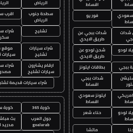
الرياض
الري
ساط
اقساط
سطحة جنوب
اقرب س
 سعودي
فور يو
الرياض
ساط
تشليح
شراء سي
شدات
شدات ببجي عن
سكرا
جي
طريق الايدي
شراء سيارات
موقع ش
ا لودو
شحن لودو عن
تشليح
سيارات 
طريق الايدي
ارقام يشترون
شراء سي
 ببجي
بطاقات ايتونز
سيارات تشليح
مصدو
ستيشن
شدات ببجي
شراء سيارات قديمة تشلي
ور
اقساط
 امريكي
ايتونز سعودي
ساط
اقساط
كورة 365
كورة س
ا لودو
حناء شعر
جول العرب
بث مباشر
ساط
goalarab
مدريد ا
نا
ماتشا