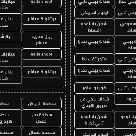
جي تمارا
شدات ببجي تابي
yalla shoot
مباريات 
مباش
جي تابي
ايتونز امريكي
برشلونة مباشر
ريال م
 سعودي
شحن يلا لودو
مباش
ساط
اقساط
ريال مدريد
يلا ش
 ببجي
شدات ببجي تمارا
مباشر
ساط
yalla shoot
مباريات 
جي تابي
متجر تقسيط
مباش
 ببجي
شدات ببجي تمارا
برشلونة مباشر
ريال م
ساط
مباش
جي تابي
فور يو ستور
 4u
شدات ببجي عن
سطحة الرياض
سطح
طريق الايدي
سطحة بين
سطح
ا لودو
شحن يلا لودو
المدن
هيدرو
ساط
تابي تمارا
سطحة شمال
سطحة 
 ببجي
ايتونز امريكي