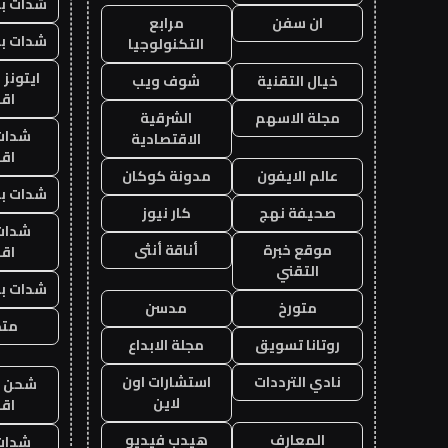
شدات بب
ان سفن
مرابع
شدات بب
التكنولوجيا
ايتونز
خيال التقنية
شوف ويب
اق
مجلة الاسهم
الشرقية
شدات
الاقتصادية
اق
عالم الايفون
مدونة كوكان
شدات بب
صحيفة نهج
كار نيوز
شدات
موقع خبرة
أناقة أنثى
اق
التقني
شدات بب
متورخ
مدسن
متجر
روتانا تسويق
مجلة الابداع
نادي الترددات
استشارات اون
شحن يل
لاين
اق
المعارف
هيدب فيديو
شدات