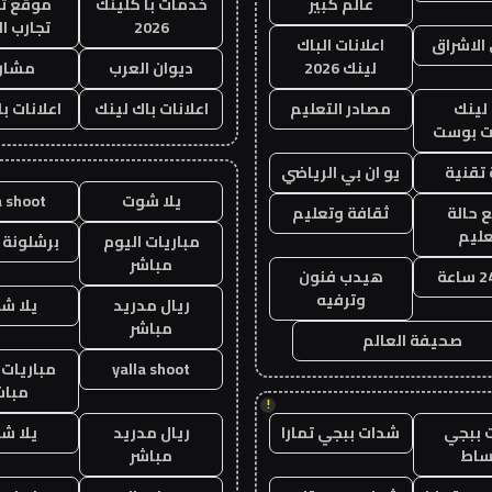
عالم كبير
خدمات با كلينك
موقع تج
2026
تجارب ال
الاشراق
اعلانات الباك
لينك 2026
ديوان العرب
مشار
لينك
مصادر التعليم
اعلانات باك لينك
اعلانات ب
 بوست
تقنية
يو ان بي الرياضي
يلا شوت
a shoot
 حالة
ثقافة وتعليم
عليم
مباريات اليوم
برشلونة 
مباشر
هيدب فنون
وترفيه
ريال مدريد
يلا ش
مباشر
صحيفة العالم
yalla shoot
مباريات 
مباش
!
 ببجي
شدات ببجي تمارا
ريال مدريد
يلا ش
ساط
مباشر