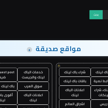
مواقع صديقة
+
!
اك لينك
شراء باك لينك
خدمات الباك
لينك والجيست
ضيف
ابط نصية
باقات باك لينك
سوق العرب
باك لينك با
نك، شراء
اعلانات الباك
ينكات
لينك
اعلانات الباك
أقوى باق
لينك
لين
دريس
اشراق العالم