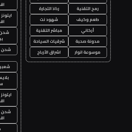
اق
رمح التقنية
رذاذ التجارة
ايتونز
طعم وكيف
شهود نت
اق
أركاني
مباشر التقنية
شحن 
بب
مدونة صحبة
شرقيات السياحة
شحن يل
موسوعة انوار
اشراق الأرباح
شعبية
بلاي
ست
ايتونز
اق
شحن يل
اق
ح