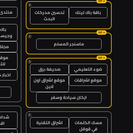
!
منتدى 
باقة باك لينك
تحسين محركات
البحث
باك 
وجيست
!
ماسنجر المسلم
مجلة 
موقع
!
للت
ضوء التعليمي
صحيفة برق
اخبار 24 ساعة
موقع اشراقات
موقع اشراق اون
لاين
اركان سياحة وسفر
!
شدات
مسك الكلمات
اشراق التقنية
اق
في قوقل