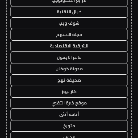
مرابع التكنولوجيا
خيال التقنية
شوف ويب
مجلة الاسهم
الشرقية الاقتصادية
عالم الايفون
مدونة كوكان
صحيفة نهج
كار نيوز
موقع خبرة التقني
أناقة أنثى
متورخ
مدسن