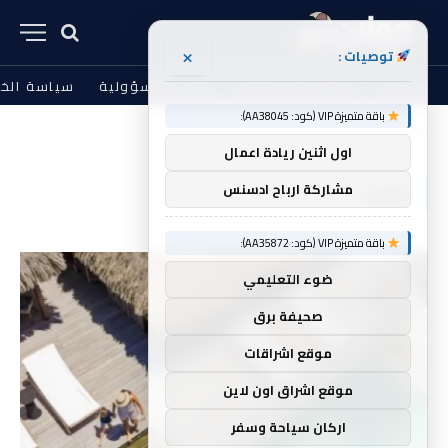
×
توصيات :
من نحن
الشروط والأحكام
إخلاء المسؤولية
سياسة الخ
باقة متميزة VIP (كود: AA38045):
الرئيسية
صغير
»
اول اثنين ريادة اعمال
صغير
مشاركة ارباح ادسنس
باقة متميزة VIP (كود: AA35872):
ضوء التعليمي
صحيفة برق
موقع اشراقات
موقع اشراق اون لاين
اركان سياحة وسفر