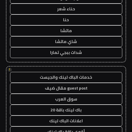
حناء شعر
حنا
ماتشا
شاي ماتشا
شدات ببجي تمارا
!
خدمات الباك لينك والجيست
guest post مقال ضيف
سوق العرب
باك لينك باقة 20
اعلانات الباك لينك
أقوى باقة باك لينك