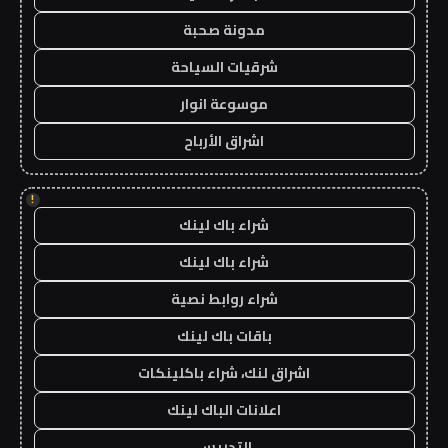
مدونة صحبة
شرقيات السياحة
موسوعة انوار
اشراق الأرباح
!
شراء باك لينك
شراء باك لينك
شراء روابط نصية
باقات باك لينك
اشراق لنك، شراء باكلينكات
اعلانات الباك لينك
التدريس