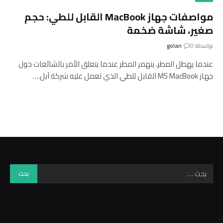
مواصفات جهاز MacBook القابل للطي: حجم
صغير، شاشة ضخمة
بواسطة
0
golan
عندما يهطل المطر، ينهمر المطر عندما يتعلق الأمر بالشائعات حول
جهاز M5 MacBook القابل للطي الذي تعمل عليه شركة آبل.…