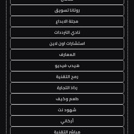
روتانا تسويق
مجلة الابداع
نادي الترددات
استشارات اون لاين
المعارف
هيدب فيديو
رمح التقنية
رذاذ التجارة
طعم وكيف
شهود نت
أركاني
مباشر التقنية