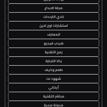
مجلة الابداع
نادي الترددات
استشارات اون لاين
المعارف
هيدب فيديو
رمح التقنية
رذاذ التجارة
طعم وكيف
شهود نت
أركاني
مباشر التقنية
مدونة صحبة