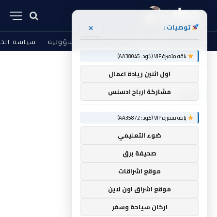
×
توصيات :
من نحن
الشروط والأحكام
إخلاء المسؤولية
سياسة الخ
باقة متميزة VIP (كود: AA38045):
الرئيسية
قيود
»
اول اثنين ريادة اعمال
قيود
مشاركة ارباح ادسنس
باقة متميزة VIP (كود: AA35872):
ضوء التعليمي
صحيفة برق
موقع اشراقات
موقع اشراق اون لاين
اركان سياحة وسفر