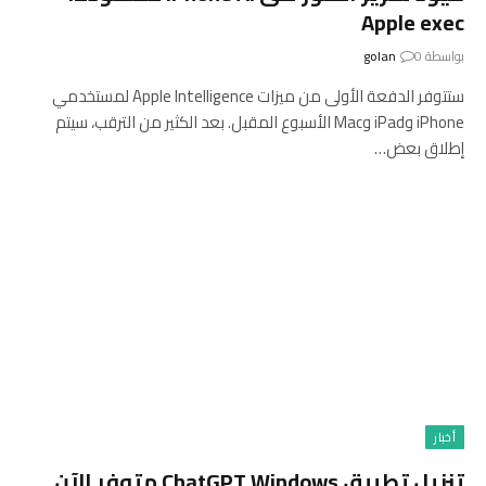
Apple exec
بواسطة
0
golan
ستتوفر الدفعة الأولى من ميزات Apple Intelligence لمستخدمي
iPhone وiPad وMac الأسبوع المقبل. بعد الكثير من الترقب، سيتم
إطلاق بعض…
أخبار
تنزيل تطبيق ChatGPT Windows متوفر الآن