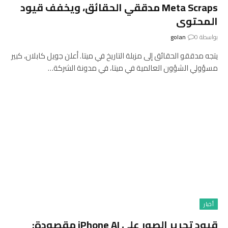
Meta Scraps مدققي الحقائق، ويخفف قيود
المحتوى
بواسطة
0
golan
يتجه مدققو الحقائق إلى مزبلة التاريخ في ميتا. أعلن جويل كابلان، كبير
مسؤولي الشؤون العالمية في ميتا، في مدونة الشركة…
أخبار
قيود تحرير الصور على iPhone AI مقصودة: