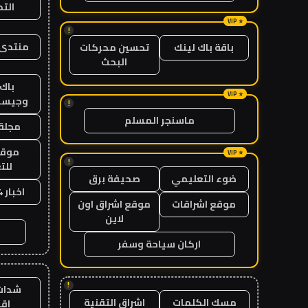
الت
!
منتدى 
باقة باك لينك
تحسين محركات
البحث
باك 
وجيست
!
ماسنجر المسلم
مجلة 
موقع
!
للت
ضوء التعليمي
صحيفة برق
اخبار 24 ساعة
موقع اشراقات
موقع اشراق اون
لاين
اركان سياحة وسفر
!
شدات
مسك الكلمات
اشراق التقنية
اق