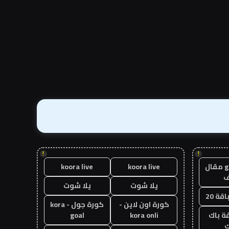
!
!
guest post مقال
koora live
koora live
يلا شوت
يلا شوت
قة 20
كورة اون لاين -
كورة جول - kora
ة باك
kora onli
goal
ك