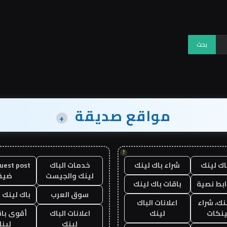
مواقع صديقة
+
!
اك لينك
شراء باك لينك
خدمات الباك
لينك والجيست
ضيف
ابط نصية
باقات باك لينك
سوق العرب
باك لينك با
نك، شراء
اعلانات الباك
ينكات
لينك
اعلانات الباك
أقوى باق
لينك
لين