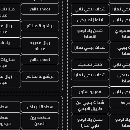
جي تمارا
شدات ببجي تابي
yalla shoot
مباريات 
مباش
جي تابي
ايتونز امريكي
برشلونة مباشر
ريال م
 سعودي
شحن يلا لودو
مباش
ساط
اقساط
ريال مدريد
يلا ش
 ببجي
شدات ببجي تمارا
مباشر
ساط
yalla shoot
مباريات 
جي تابي
متجر تقسيط
مباش
 ببجي
شدات ببجي تمارا
برشلونة مباشر
ريال م
ساط
مباش
جي تابي
فور يو ستور
 4u
شدات ببجي عن
سطحة الرياض
سطح
طريق الايدي
سطحة بين
سطح
ا لودو
شحن يلا لودو
المدن
هيدرو
ساط
تابي تمارا