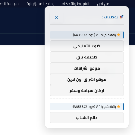
من نحن
الشروط والأحكام
إخلاء المسؤولية
سياسة الخ
×
توصيات :
الخميس, أغسطس 6
باقة متميزة VIP (كود: AA35872):
ضوء التعليمي
الرئيسية
لأنه
»
صحيفة برق
موقع اشراقات
لأنه
موقع اشراق اون لاين
اركان سياحة وسفر
باقة متميزة VIP (كود: AA86842):
عالم الشباب