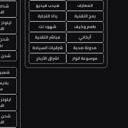
المعارف
هيدب فيديو
شدات
اق
رمح التقنية
رذاذ التجارة
ايتونز
طعم وكيف
شهود نت
اق
أركاني
مباشر التقنية
شحن 
بب
مدونة صحبة
شرقيات السياحة
شحن يل
موسوعة انوار
اشراق الأرباح
شعبية
بلاي
ست
ايتونز
اق
شحن يل
اق