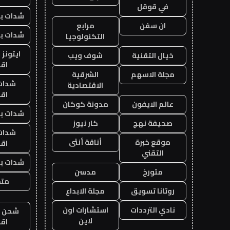
في قوقل
شدات بب
ان سفن
مرابع
شدات بب
التكنولوجيا
ايتونز
خيال التقنية
شوف ويب
اق
مجلة الاسهم
الشرقية
شدات
الاقتصادية
اق
عالم الايفون
مدونة كوكان
شدات بب
صحيفة نهج
كار نيوز
شدات
موقع خبرة
أناقة أنثى
اق
التقني
شدات بب
متورخ
مدسن
متجر
روتانا تسويق
مجلة الابداع
نادي الترددات
استشارات اون
شحن يل
لاين
اق