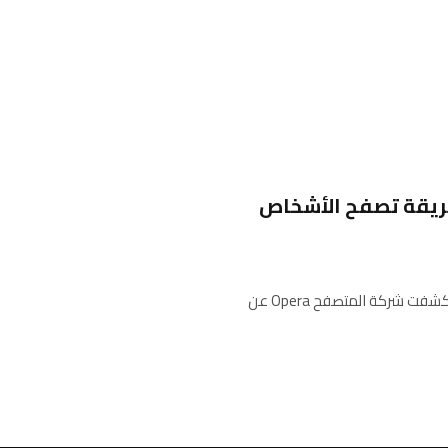
غير طريقة تصفح الأشخاص
خلال حدث Opera Browser Days الذي أقيم في بريستول، إنجلترا، كشفت شركة المتصفح Opera عن