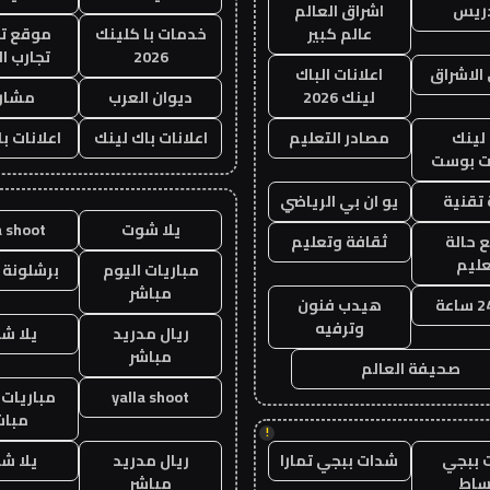
دريس
اشراق العالم
عالم كبير
خدمات با كلينك
موقع تج
2026
تجارب ال
الاشراق
اعلانات الباك
لينك 2026
ديوان العرب
مشار
لينك
مصادر التعليم
اعلانات باك لينك
اعلانات ب
 بوست
تقنية
يو ان بي الرياضي
يلا شوت
a shoot
 حالة
ثقافة وتعليم
عليم
مباريات اليوم
برشلونة 
مباشر
هيدب فنون
وترفيه
ريال مدريد
يلا ش
مباشر
صحيفة العالم
yalla shoot
مباريات 
مباش
!
 ببجي
شدات ببجي تمارا
ريال مدريد
يلا ش
ساط
مباشر