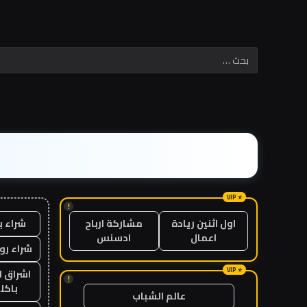
!
شراء ب
اول اثنين ريادة
مشاركة ارباح
اعمال
ادسنس
شراء رو
اشراق ل
!
باكل
عالم الشباب