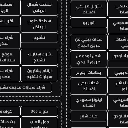
سطحة شمال
سطحة 
 ببجي
ايتونز امريكي
الرياض
الري
ساط
اقساط
سطحة جنوب
اقرب س
 سعودي
فور يو
الرياض
ساط
تشليح
شراء سي
شدات
شدات ببجي عن
سكرا
جي
طريق الايدي
شراء سيارات
موقع ش
ا لودو
شحن لودو عن
تشليح
سيارات 
طريق الايدي
ارقام يشترون
شراء سي
 ببجي
بطاقات ايتونز
سيارات تشليح
مصدو
ستيشن
شدات ببجي
شراء سيارات قديمة تشلي
ور
اقساط
 امريكي
ايتونز سعودي
ساط
اقساط
كورة 365
كورة س
ا لودو
حناء شعر
جول العرب
بث مباشر
ساط
goalarab
مدريد ا