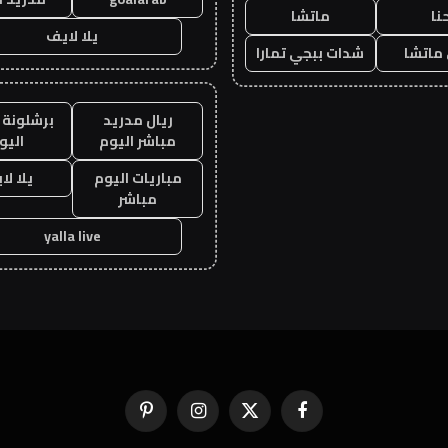
نا
ماتشا
يلا لايف
ماتشا
شدات ببجي تمارا
ريال مدريد
برشلونة 
مباشر اليوم
اليو
مباريات اليوم
يلا لا
مباشر
yalla live
فيسبوك
X
الانستغرام
بينتيريست
(Twitter)