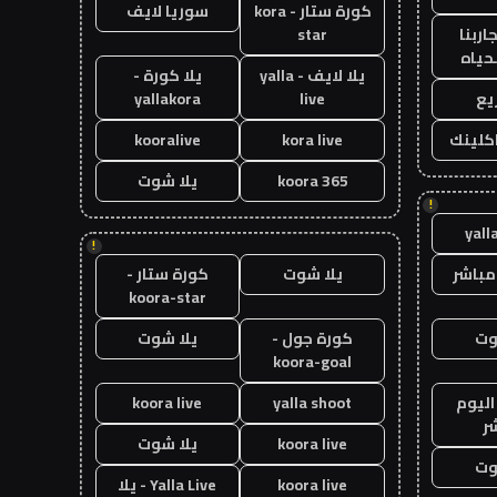
كورة ستار - kora
سوريا لايف
اربنا
star
حياه
يلا لايف - yalla
يلا كورة -
يع
live
yallakora
اكلينك
kora live
kooralive
koora 365
يلا شوت
!
yall
!
مباشر
يلا شوت
كورة ستار -
koora-star
وت
كورة جول -
يلا شوت
koora-goal
اليوم
yalla shoot
koora live
ر
koora live
يلا شوت
وت
koora live
Yalla Live - يلا