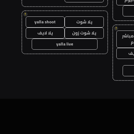
!
يلا شوت
yalla shoot
!
يلا شوت زون
يلا لايف
مباشر
م
yalla live
يف