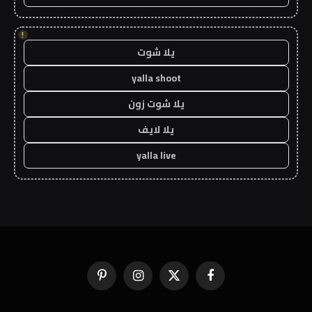
!
يلا شوت
yalla shoot
يلا شوت زون
يلا لايف
yalla live
فيسبوك
X
الانستغرام
بينتيريست
(Twitter)