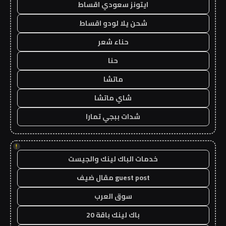
ايتونز سعودي اقساط
شحن يلا لودو اقساط
حناء شعر
حنا
ماتشا
شاي ماتشا
شدات ببجي تمارا
!
خدمات الباك لينك والجيست
guest post مقال ضيف
سوق العرب
باك لينك باقة 20