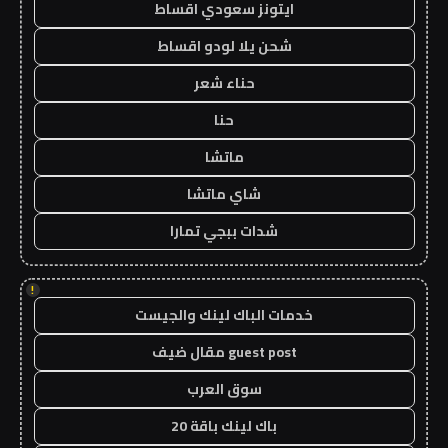
ايتونز سعودي اقساط
شحن يلا لودو اقساط
حناء شعر
حنا
ماتشا
شاي ماتشا
شدات ببجي تمارا
!
خدمات الباك لينك والجيست
guest post مقال ضيف
سوق العرب
باك لينك باقة 20