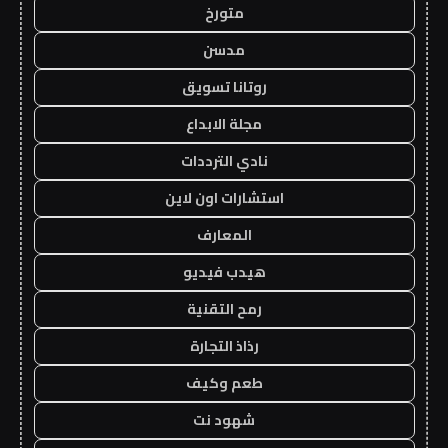
متورخ
مدسن
روتانا تسويق
مجلة الابداع
نادي الترددات
استشارات اون لاين
المعارف
هيدب فيديو
رمح التقنية
رذاذ التجارة
طعم وكيف
شهود نت