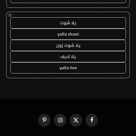
!
يلا شوت
yalla shoot
يلا شوت زون
يلا لايف
yalla live
فيسبوك
X
الانستغرام
بينتيريست
(Twitter)