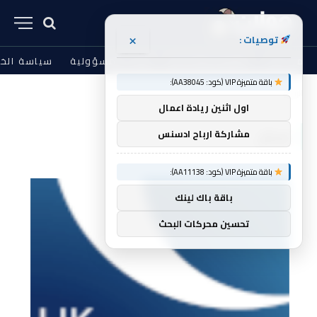
×
توصيات :
من نحن
الشروط والأحكام
إخلاء المسؤولية
سياسة الخ
باقة متميزة VIP (كود: AA38045):
الرئيسية
مجال
»
اول اثنين ريادة اعمال
مجال
مشاركة ارباح ادسنس
باقة متميزة VIP (كود: AA11138):
باقة باك لينك
تحسين محركات البحث