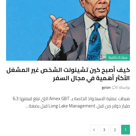
سياحة عالمية
كيف أصبح كين تشينولت الشخص غير المشغل
الأكثر أهمية في مجال السفر
بواسطة
0
golan
هبطت عملية الاستحواذ الخاصة بـ Amex GBT التي تبلغ قيمتها 6.3
مليار دولار من قبل Long Lake Management قبل بضعة…
التالي
3
2
1