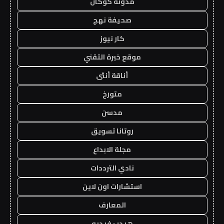
مدونة كوكان
صحيفة نهج
كار نيوز
موقع خبرة التقني
أناقة أنثى
متورخ
مدسن
روتانا تسويق
مجلة الابداع
نادي الترددات
استشارات اون لاين
المعارف
هيدب فيديو