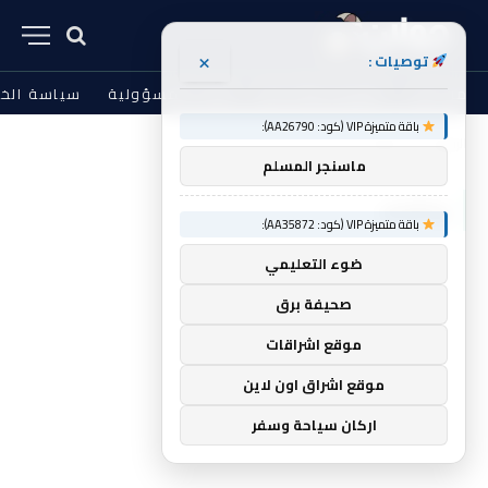
×
توصيات :
من نحن
الشروط والأحكام
إخلاء المسؤولية
سياسة الخ
باقة متميزة VIP (كود: AA26790):
الرئيسية
والآلاف
»
ماسنجر المسلم
والآلاف
باقة متميزة VIP (كود: AA35872):
ضوء التعليمي
صحيفة برق
موقع اشراقات
موقع اشراق اون لاين
اركان سياحة وسفر