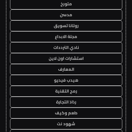
متورخ
مدسن
روتانا تسويق
مجلة الابداع
نادي الترددات
استشارات اون لاين
المعارف
هيدب فيديو
رمح التقنية
رذاذ التجارة
طعم وكيف
شهود نت