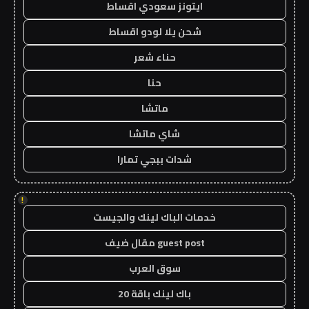
ايتونز سعودي اقساط
شحن يلا لودو اقساط
حناء شعر
حنا
ماتشا
شاي ماتشا
شدات ببجي تمارا
!
خدمات الباك لينك والجيست
guest post مقال ضيف
سوق العرب
باك لينك باقة 20