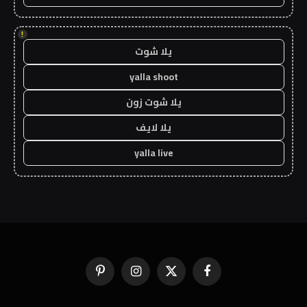
!
يلا شوت
yalla shoot
يلا شوت زون
يلا لايف
yalla live
فيسبوك
X
الانستغرام
بينتيريست
(Twitter)