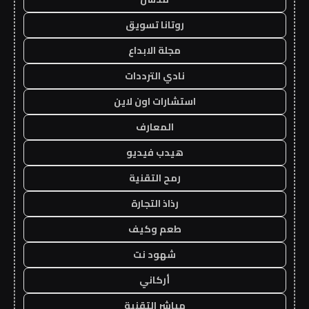
روتانا تسويق
مجلة الابداع
نادي الترددات
استشارات اون لاين
المعارف
هيدب فيديو
رمح التقنية
رذاذ التجارة
طعم وكيف
شهود نت
أركاني
مباشر التقنية