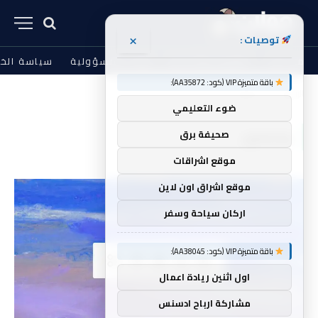
×
توصيات :
من نحن
الشروط والأحكام
إخلاء المسؤولية
سياسة الخ
باقة متميزة VIP (كود: AA35872):
الرئيسية
ومفتوح
»
ضوء التعليمي
ومفتوح
صحيفة برق
موقع اشراقات
موقع اشراق اون لاين
اركان سياحة وسفر
باقة متميزة VIP (كود: AA38045):
اول اثنين ريادة اعمال
مشاركة ارباح ادسنس