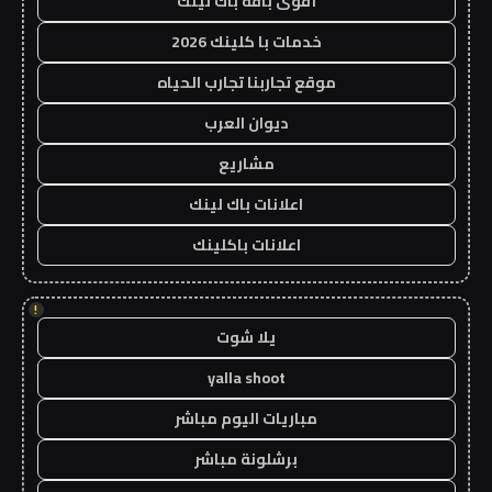
أقوى باقة باك لينك
خدمات با كلينك 2026
موقع تجاربنا تجارب الحياه
ديوان العرب
مشاريع
اعلانات باك لينك
اعلانات باكلينك
!
يلا شوت
yalla shoot
مباريات اليوم مباشر
برشلونة مباشر