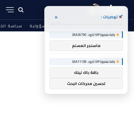
×
توصيات :
من نحن
الشروط والأحكام
إخلاء المسؤولية
سياسة الخ
باقة متميزة VIP (كود: AA26790):
الرئيسية
Edition
»
ماسنجر المسلم
EDITION
باقة متميزة VIP (كود: AA11138):
باقة باك لينك
تحسين محركات البحث