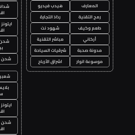
المعارف
هيدب فيديو
شدات
اق
رمح التقنية
رذاذ التجارة
ايتونز
طعم وكيف
شهود نت
اق
أركاني
مباشر التقنية
شحن 
بب
مدونة صحبة
شرقيات السياحة
شحن يل
موسوعة انوار
اشراق الأرباح
شعبية
بلاي
ست
ايتونز
اق
شحن يل
اق