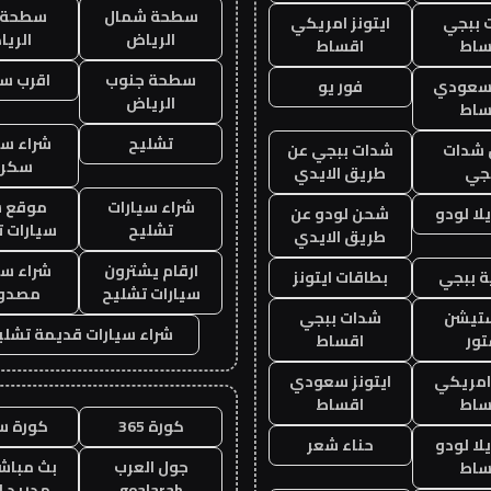
سطحة شمال
سطحة 
 ببجي
ايتونز امريكي
الرياض
الري
ساط
اقساط
سطحة جنوب
اقرب س
 سعودي
فور يو
الرياض
ساط
تشليح
شراء سي
شدات
شدات ببجي عن
سكرا
جي
طريق الايدي
شراء سيارات
موقع ش
ا لودو
شحن لودو عن
تشليح
سيارات 
طريق الايدي
ارقام يشترون
شراء سي
 ببجي
بطاقات ايتونز
سيارات تشليح
مصدو
ستيشن
شدات ببجي
شراء سيارات قديمة تشلي
ور
اقساط
 امريكي
ايتونز سعودي
ساط
اقساط
كورة 365
كورة س
ا لودو
حناء شعر
جول العرب
بث مباشر
ساط
goalarab
مدريد ا