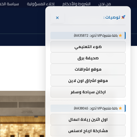
من نحن
الشروط والأحكام
إخلاء المسؤولية
سياسة الخ
×
توصيات :
الجمعة, أغسطس 7
باقة متميزة VIP (كود: AA35872):
ضوء التعليمي
الرئيسية
House
»
صحيفة برق
موقع اشراقات
HOUSE
موقع اشراق اون لاين
اركان سياحة وسفر
باقة متميزة VIP (كود: AA38045):
اول اثنين ريادة اعمال
مشاركة ارباح ادسنس