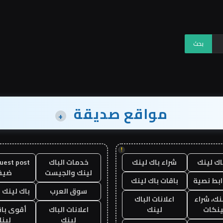
مواقع صديقة
+
!
اك لينك
شراء باك لينك
خدمات الباك
لينك والجيست
ضيف
ابط نصية
باقات باك لينك
سوق العرب
باك لينك با
نك، شراء
اعلانات الباك
ينكات
لينك
اعلانات الباك
أقوى باق
لينك
لين