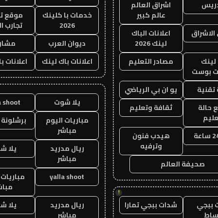
دريس
اشراق العالم
عالم كبير
خدمات با كلينك
موقع تج
2026
تجارب ال
الاشراق
اعلانات الباك
لينك 2026
ديوان العرب
مشار
لينك
مصادر التعليم
اعلانات باك لينك
اعلانات ب
 بوست
تقنية
يو ان بي الرياضي
يلا شوت
a shoot
 حالة
ثقافة وتعليم
عليم
مباريات اليوم
برشلونة 
مباشر
هيدب فنون
وترفيه
ريال مدريد
يلا ش
مباشر
صحيفة العالم
yalla shoot
مباريات 
مباش
!
 ببجي
شدات ببجي تمارا
ريال مدريد
يلا ش
ساط
مباشر