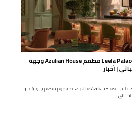
يقدم فندق Leela Palace Bengaluru مطعم Azulian House وجهة
اتي | أخبار
يكشف فندق Leela Palace Bengaluru عن The Azulian House، وهو مفهوم مطعم جديد يتمحور
بات التي…