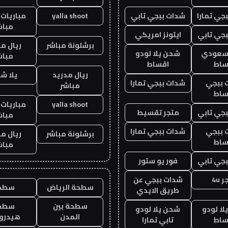
جي تمارا
شدات ببجي تابي
yalla shoot
مباريات 
مباش
جي تابي
ايتونز امريكي
برشلونة مباشر
ريال م
 سعودي
شحن يلا لودو
مباش
ساط
اقساط
ريال مدريد
يلا ش
 ببجي
شدات ببجي تمارا
مباشر
ساط
yalla shoot
مباريات 
جي تابي
متجر تقسيط
مباش
 ببجي
شدات ببجي تمارا
برشلونة مباشر
ريال م
ساط
مباش
جي تابي
فور يو ستور
 4u
شدات ببجي عن
سطحة الرياض
سطح
طريق الايدي
سطحة بين
سطح
ا لودو
شحن يلا لودو
المدن
هيدرو
ساط
تابي تمارا