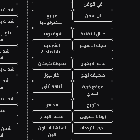
في قوقل
شدات بب
ان سفن
مرابع
شدات بب
التكنولوجيا
ايتونز
خيال التقنية
شوف ويب
اق
مجلة الاسهم
الشرقية
شدات
الاقتصادية
اق
عالم الايفون
مدونة كوكان
شدات بب
صحيفة نهج
كار نيوز
شدات
موقع خبرة
أناقة أنثى
اق
التقني
شدات بب
متورخ
مدسن
متجر
روتانا تسويق
مجلة الابداع
نادي الترددات
استشارات اون
شحن يل
لاين
اق