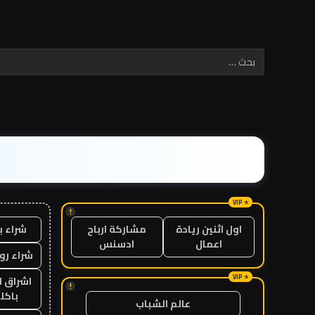
!
شراء ب
اول اثنين ريادة
مشاركة ارباح
اعمال
ادسنس
شراء رو
اشراق ل
!
باكل
عالم الشباب