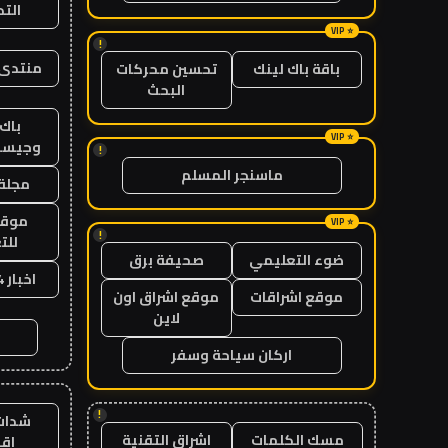
الت
!
منتدى 
باقة باك لينك
تحسين محركات
البحث
باك 
وجيست
!
ماسنجر المسلم
مجلة 
موقع
!
للت
ضوء التعليمي
صحيفة برق
اخبار 24 ساعة
موقع اشراقات
موقع اشراق اون
لاين
اركان سياحة وسفر
!
شدات
مسك الكلمات
اشراق التقنية
اق