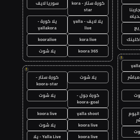
كورة ستار - kora
سوريا لايف
اربنا
star
حياه
يلا لايف - yalla
يلا كورة -
يع
live
yallakora
اكلينك
kora live
kooralive
koora 365
يلا شوت
!
yall
!
مباشر
يلا شوت
كورة ستار -
koora-star
وت
كورة جول -
يلا شوت
koora-goal
اليوم
yalla shoot
koora live
ر
koora live
يلا شوت
وت
koora live
Yalla Live - يلا