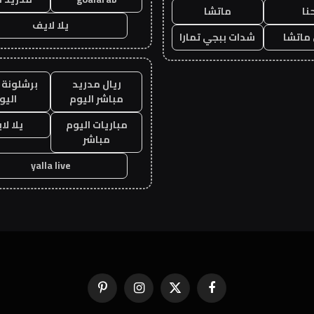
نا
ماتشا
يلا لايف
ماتشا
شدات ببجي تمارا
ريال مدريد
برشلونة 
مباشر اليوم
اليو
مباريات اليوم
يلا لا
مباشر
yalla live
فيسبوك
X
الانستغرام
بينتيريست
(Twitter)