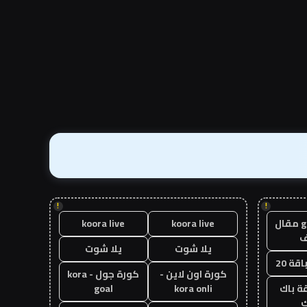
!
!
guest post مقال
koora live
koora live
يلا شوت
يلا شوت
قة 20
كورة اون لاين -
كورة جول - kora
ة باك
kora onli
goal
ك