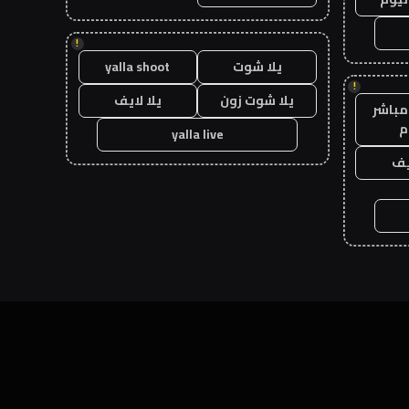
!
يلا شوت
yalla shoot
!
يلا شوت زون
يلا لايف
مباشر
م
yalla live
يف