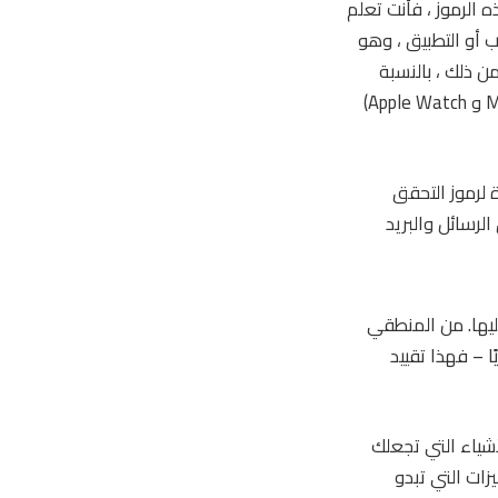
 الرموز ، فأنت تعلم
ب أو التطبيق ، وهو
من ذلك ، بالنسبة
للرسائل ، وجدت أنه يتعين علي حذف رسائل التحقق هذه من كل جهاز (iPhone و iPad و Mac و Apple Watch)
ة لرموز التحقق
 من تطبيق الرسائل والبريد
يها. من المنطقي
ًا – فهذا تقييد
ر من الأشياء التي تجعلك
زات التي تبدو