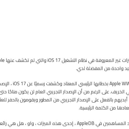
أكيد واحدة من المفضلة لدي.
لخريف. على الرغم من أن الإصدار التجريبي العام لن يكون متاحًا حتى ش
ديهم بالفعل على الإصدار التجريبي من المطور ويقومون بالحفر للعثو
عادها من الكلمة الرئيسية.
وجد Aaronp613 ، أحد المساهمين في AppleDB ، إحدى هذه الميزات ، واو ، ه