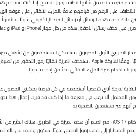
تخدم ميزة جديدة من شأنها تنظيف رموز التحقق. إذا كنت تستخدم هذه
ًا للتنظيف. على الرغم من قيامهم عادةً بالملء التلقائي على موقع الوي
تعين عليك حذف هذه الرسائل أو رسائل البريد الإلكتروني يدويًا. والأسوأ 
iO! في الإصدار التجريبي الأول للمطورين ، سيتمكن المستخدمون من تشغيل ميز
تسمى “التنظيف تلقائيًا”. وفقًا لشركة Apple ، ستحذف الميزة تلقائيًا رموز التحقق
ز باستخدام ميزة الملء التلقائي بدلاً من إدخاله يدويًا.
 للغاية لدرجة أنني شخصياً أستخدمه في كل فرصة يمكنني الحصول عل
مكنها ومن المحتمل ألا ترغب في معرفة ما إذا كنت قد قررت إدخال هذا يدوي
أنهم غير مستعدين للتضحية به.
أنا بالتأكيد متحمس لنظام iOS 17 ، مع العلم أن هذه الميزة في الطريق. هناك الكثي
 عدم الاضطرار إلى حذف رموز التحقق يدويًا ستكون واحدة من تلك المي