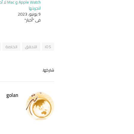
pple Watch
لتجربتها
9 يونيو، 2023
في "أخبار"
iOS
التحقق
الخاصة
شاركها.
golan