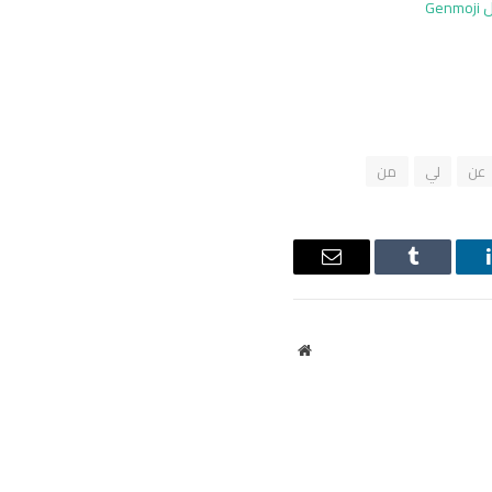
متوفر الآن مع تكامل Genmoji
عن
لي
من
ينكدإن
Tumblr
البريد
الإلكتروني
موقع
الويب