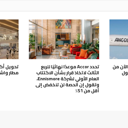
لآن من
تحدد Accor موعدًا نهائيًا للربع
ول
الثالث لاتخاذ قرار بشأن الاكتتاب
مطار واشن
العام الأولي لشركة Ennismore،
وتقول إن الحصة لن تنخفض إلى
أقل من 51٪