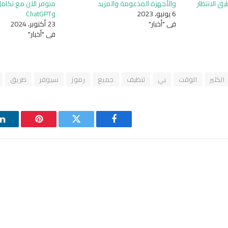
A و Mac لا أطيق الانتظار
والأجهزة المدعومة والمزيد
6 يونيو، 2023
وChatGPT
في "أخبار"
23 أكتوبر، 2024
في "أخبار"
الكثير
الوقت
بي
تنظيف
جميع
رموز
سيوفر
طريق
فيسبوك
تويتر
بينتيريست
ل