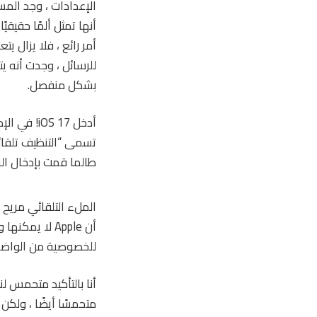
الإعدادات ، وجد المس
أنها تمثل ألمًا حقيقي
أمر رائع ، فلا يزال ي
بشكل منفصل.
أدخل S 17
طالما قمت بإدخال الرم
الملء التلقائي مريح
أن Apple لا ي
للخصوصية من الواضح 
متحمسًا أيضًا ، ولكن