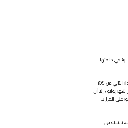
هناك العديد من الميزات غير المعروفة في نظام التشغيل iOS 17 والتي لم تكشف عنها Apple في كلمتها
بالأمس ، أطلقت Apple WWDC بخطابها الرئيسي المعتاد وكشفت رسميًا عن iOS 17 ، الإصدار التالي من iOS
هر يوليو ، إلا أن
ر على الميزات
ل هي رائعة. بالبحث في