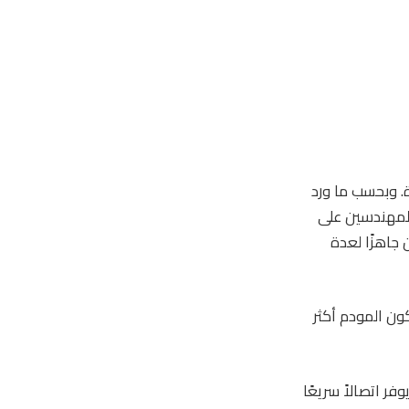
 مستمرة. وبحسب ما ورد
المهندسين على
iPhone ، ويقال إنه لن يكون جاهزًا لعدة
ة. قد يكون المودم أكثر
كثيرًا بالمودم الذي تستخدمه Apple طالما أنه يوفر اتصالاً سريعًا