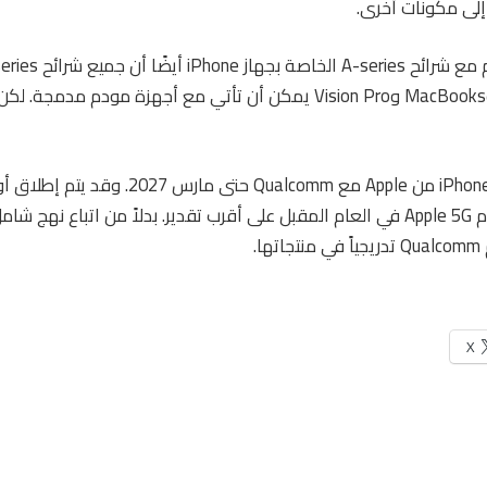
لى مكونات أخرى.
تشغيل أجهزة iPad وMacBooks وVision Pro يمكن أن تأتي مع أجهزة مودم م
ا.
X