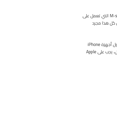
قد يعني دمج المودم مع شرائح A-series الخاصة بجهاز iPhone أيضًا أن جميع شرائح M-series التي تعمل على
دمجة. لكن كل هذا مجرد
تستمر صفقة مودم iPhone من Apple مع Qualcomm حتى مارس 2027. وقد يتم إطلاق أول أجهزة iPhone
التي تحتوي على مودم Apple 5G في العام المقبل على أقرب تقدير. بدلاً من اتباع نهج شامل، يجب على Apple