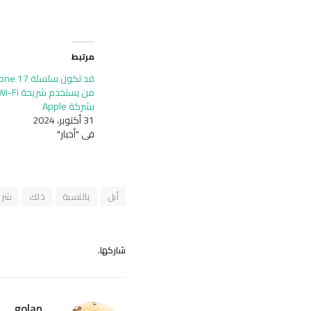
مرتبط
بشركة Apple
31 أكتوبر، 2024
في "أخبار"
أبل
بالنسبة
ذلك
شرك
شاركها.
golan