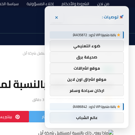
من نحن
الشروط والأحكام
إخلاء المسؤولية
سياسة الخ
×
توصيات :
الجمعة, أغسطس 7
باقة متميزة VIP (كود: AA35872):
ضوء التعليمي
الرئيسية
أخبار
ماذا يعني ذلك بالنسبة لمستقبل شركة أبل
»
»
صحيفة برق
موقع اشراقات
أخبار
ماذا يعني ذلك بالنسبة ل
موقع اشراق اون لاين
اركان سياحة وسفر
بواسطة
golan
لا توجد تعليقات
3 دقائق
باقة متميزة VIP (كود: AA86842):
فيسبوك
تويتر
بينتيري
عالم الشباب