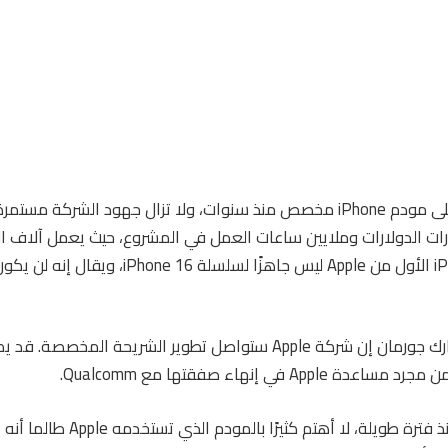
تعمل شركة Apple على مودم iPhone مخصص منذ سنوات، ولا تزال جهود الشركة
رات الدولارات وملايين ساعات العمل في المشروع، حيث يعمل آلاف 
الشريحة. مودم iPhone الأول من Apple ليس جاهزًا لسلسلة 16
يقول مارك جورمان إن شركة Apple ستواصل تطوير الشريحة المخصص
كمستخدم iPhone منذ فترة طويلة، لا أهتم 