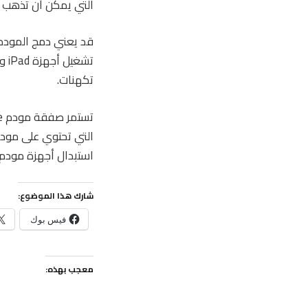
التي يمكن أن تذهب إ
تكهنات.
استبدال أجهزة مودم Qualcomm تدريجياً في منتجاته
شارك هذا الموضوع:
فيس بوك
معجب بهذه: