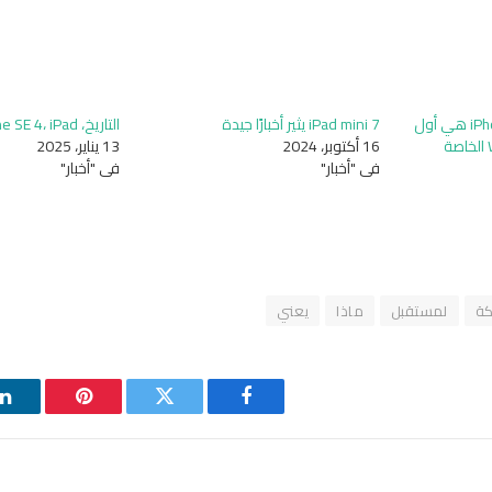
قد تكون سلسلة iPhone 17 هي أول
iPad mini 7 يثير أخبارًا جيدة
التاريخ، iPhone SE 4، iPad، والمزيد
من يستخدم شريحة Wi-Fi الخاصة
16 أكتوبر، 2024
13 يناير، 2025
في "أخبار"
في "أخبار"
ة
لمستقبل
ماذا
يعني
فيسبوك
تويتر
بينتيريست
ل