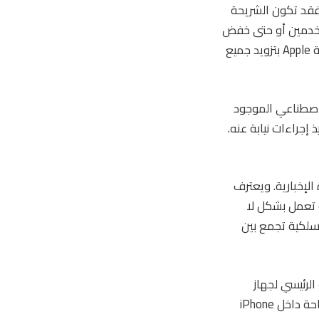
تتحكم في عملية تصنيع مودم iPhone المخصص، فقد تكون الشريحة
قديم ميزات إضافية للمستخدمين أو حتى خفض
أسعار بعض منتجاتها. إحدى الخطوات التي أود رؤيتها في السنوات القادمة هي قيام شركة Apple بتزويد جميع
الاصطناعي الموجود
 إجراءات نيابة عنه.
الإخبارية. ويعترف
مالكي iPhone إذا كانت شريحة Apple المخصصة تعمل بشكل لا
سلكية تجمع بين
طبيقات الرئيسي لجهاز
iPhone. ومن شأن هذا السيناريو أن يساعد شركة Apple على تحسين التكاليف وتوفير المساحة داخل iPhone