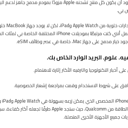
وموثوقًا. ومع ذلك، أود أن يكون كل منتج تشحنه Apple مزودًا بمودم 
تبيع شركة Apple
أحصل عليه. من المحتمل أنني كنت مرتبطًا بموديلات iPhone المختلفة ا
 على جهاز Mac، خاصة في عصر وظائف eSIM.
يه. علوم. البريد الوارد الخاص بك.
 أخبار التكنولوجيا والترفيه الأكثر إثارة للاهتمام.
وافق على شروط الاستخدام وقمت بمراجعة إشعار الخصوصية.
كفاءة في استخدام الطاقة من Qualcomm، حيث ستجد Apple طرقًا ل