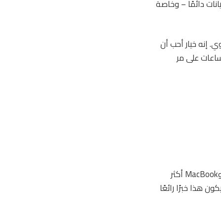
مدمج جاهز لدعم البيانات دائمًا – وخاصة
 إصدارات خلوية من Apple Watch وiPad، لكن لا يوجد جهاز MacBook خلوي. إنه خيار أحب أن
لخاصة بي لمئات الساعات على مر
يجب أن يكون مودم iPhone المخصص الذي يمكن زرعه بسهولة في Apple Watch وiPad وMacBook أكثر
جعله أكثر كفاءة. سيكون هذا خبرًا رائعًا