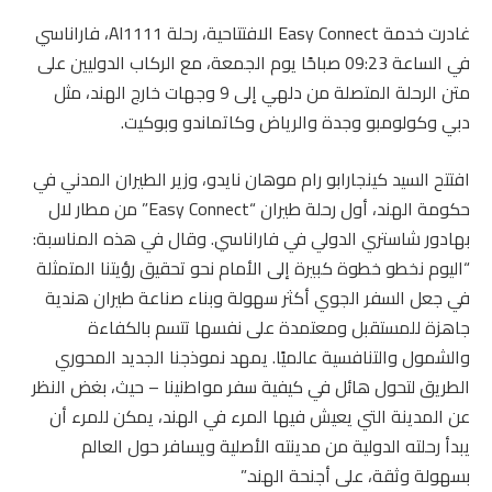
غادرت خدمة Easy Connect الافتتاحية، رحلة AI1111، فاراناسي
في الساعة 09:23 صباحًا يوم الجمعة، مع الركاب الدوليين على
متن الرحلة المتصلة من دلهي إلى 9 وجهات خارج الهند، مثل
دبي وكولومبو وجدة والرياض وكاتماندو وبوكيت.
افتتح السيد كينجارابو رام موهان نايدو، وزير الطيران المدني في
حكومة الهند، أول رحلة طيران “Easy Connect” من مطار لال
بهادور شاستري الدولي في فاراناسي. وقال في هذه المناسبة:
“اليوم نخطو خطوة كبيرة إلى الأمام نحو تحقيق رؤيتنا المتمثلة
في جعل السفر الجوي أكثر سهولة وبناء صناعة طيران هندية
جاهزة للمستقبل ومعتمدة على نفسها تتسم بالكفاءة
والشمول والتنافسية عالميًا. يمهد نموذجنا الجديد المحوري
الطريق لتحول هائل في كيفية سفر مواطنينا – حيث، بغض النظر
عن المدينة التي يعيش فيها المرء في الهند، يمكن للمرء أن
يبدأ رحلته الدولية من مدينته الأصلية ويسافر حول العالم
بسهولة وثقة، على أجنحة الهند.”