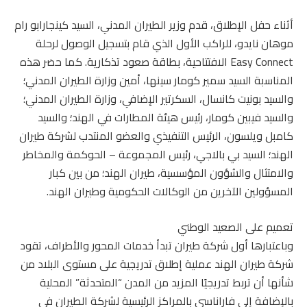
أثناء حفل الإطلاق، قدم وزير الطيران المدني، السيد كينجارابو رام
موهان نايدو، للراكب الأول الذي قام بتسجيل الوصول لرحلة
Easy Connect الافتتاحية، بطاقة صعود تذكارية. كما حضر هذه
المناسبة السيد سمير كومار سينها، أمين وزارة الطيران المدني؛
والسيد بونيت كانسال، السكرتير الإضافي، وزارة الطيران المدني؛
والسيد فيبين كومار، رئيس هيئة المطارات في الهند؛ والسيد
كامبل ويلسون، الرئيس التنفيذي والعضو المنتدب لشركة طيران
الهند؛ السيد بي بالاجي، رئيس المجموعة – الحوكمة والمخاطر
والامتثال والشؤون المؤسسية، طيران الهند؛ من بين كبار
المسؤولين الآخرين من الوكالات الحكومية وطيران الهند.
تعميم على الصعيد الوطني
وباعتبارها أول شركة طيران تبدأ خدمات المحور والأطراف، تقود
شركة طيران الهند عملية إطلاق تدريجية على مستوى البلاد من
شأنها أن تربط تدريجيًا المزيد من المدن “المتحدثة” المحلية
بالإضافة إلى فاراناسي بالمراكز الرئيسية لشركة الطيران في