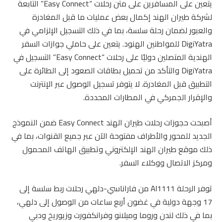
يتعين على المسافرين على متن رحلات “Easy Connect” التابعة
لشركة طيران الهند إكمال بعض عمليات ما قبل المغادرة
والعبور لضمان رحلة سلسة، بما في ذلك التسجيل الإلزامي في
DigiYatra للمواطنين الهنود. يتعين على حاملي جوازات السفر
الهندية المتصلين دوليًا على رحلات “Easy Connect” التسجيل في
DigiYatra والتأكد من تحميل بطاقات الصعود إلى الطائرة على
التطبيق قبل المغادرة. لا يتوفر تسجيل الوصول عبر الإنترنت
والإقرار الجمركي في المطارات المحددة.
أصبحت حجوزات رحلات طيران الهند Easy Connect ضمن النموذج
الجديد للمحور والأطراف مفتوحة الآن عبر جميع القنوات، بما في
ذلك موقع طيران الهند الإلكتروني وتطبيق الهاتف المحمول
ومركز الاتصال ووكلاء السفر.
توفر الرحلة AI1111 من فاراناسي-دلهي رحلات ربط سلسة إلى
17 وجهة دولية في غضون أربع ساعات من الوصول إلى دلهي،
بما في ذلك لندن وروما وميلانو وفرانكفورت وزيوريخ ودبي