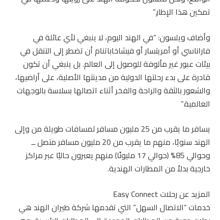
تمكين هذا الإطار.”
وأضاف ويلسون: “في الهند اليوم، لا ينبغي لأي عائلة في
فاراناسي أو أمريتسار أو فيشاخاباتنام أن تضطر إلى التنقل في
بيئات عبور غير مألوفة للوصول إلى العالم. بل ينبغي أن تكون
قادرة على بدء رحلتها الدولية من مدينتها الأصلية، على أراضيها،
والشعور بالثقة والراحة والفخر أثناء اتصالها بسلاسة بالوجهات
العالمية.”
يسافر ما يقرب من 25 مليون مسافر لمسافات طويلة من وإلى
الهند سنويًا، منهم ما يقرب من 20 مليون مسافر متصل ــ
وحوالي 85% (حوالي 17 مليونًا) منهم يعبرون حاليًا عبر مراكز
خارجية بدلاً من المطارات الهندية.
المزيد عن رحلات Easy Connect
خدمات “الاتصال السهل” التي تقدمها شركة طيران الهند هي