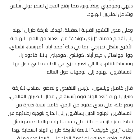
دلهي ومومباي وبنغالورو، مما يفتح المجال لسفر دولي سلس
وشامل لملايين الهنود.
وعلى مدى الأشهر القليلة المقبلة، تهدف شركة طيران الهند
إلى تقديم خدمات “إيزي كونكت” من العديد من المدن الهندية
الأخرى بشكل تدريجي، بما في ذلك أحمد آباد، أمريتسار، تشيناي،
جوا، جواهاتي، حيدر أباد، كوتشي، مومباي، باتنا، فادودارا،
وفيساكاباتنام، وبالتالي تغيير جذري في الطريقة التي يصل بها
المسافرون الهنود إلى الوجهات حول العالم.
قال كامبل ويلسون، الرئيس التنفيذي والعضو المنتدب لشركة
طيران الهند: “تعد الهند قوة رئيسية في مجال الطيران العالمي،
ومع ذلك، على مدى عقود من الزمن، قامت نسبة كبيرة من
المسافرين الهنود الذين يسافرون إلى الخارج بتوجيه رحلاتهم عبر
نقاط عبور خارجية – غالبًا على حساب الراحة والملاءمة. وتمثل
رحلات “إيزي كونيكت” التابعة لشركة طيران الهند استجابة لهذا
الواقع، ونحن ممتنون لحكومة الهند على رؤيتها ودعمها في