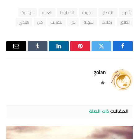
أخبار
الاتصال
الجوية
الخطوط
العالم
الهندية
تطلق
رحلات
سهلة
كل
لتقريب
من
هندي
فيسبوك
تويتر
بينتيريست
لينكدإن
Tumblr
البريد
الإلكترو
golan
موقع
الويب
المقالات
ذات الصلة