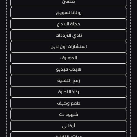
مدسن
روتانا تسويق
مجلة الابداع
نادي الترددات
استشارات اون لاين
المعارف
هيدب فيديو
رمح التقنية
رذاذ التجارة
طعم وكيف
شهود نت
أركاني