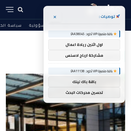
×
توصيات :
من نحن
الشروط والأحكام
إخلاء المسؤولية
سياسة الخ
باقة متميزة VIP (كود: AA38045):
الرئيسية
اجتماع
»
اول اثنين ريادة اعمال
اجتماع
مشاركة ارباح ادسنس
باقة متميزة VIP (كود: AA11138):
باقة باك لينك
تحسين محركات البحث