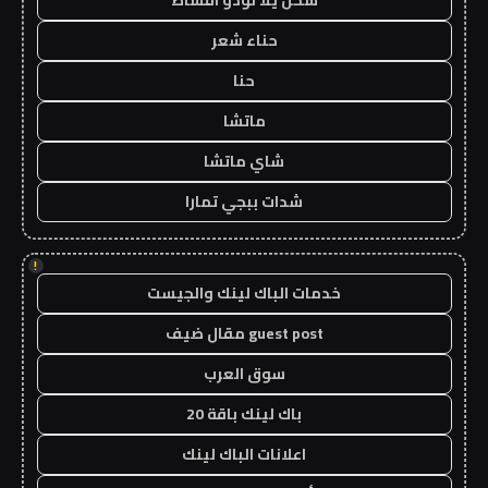
شحن يلا لودو اقساط
حناء شعر
حنا
ماتشا
شاي ماتشا
شدات ببجي تمارا
!
خدمات الباك لينك والجيست
guest post مقال ضيف
سوق العرب
باك لينك باقة 20
اعلانات الباك لينك