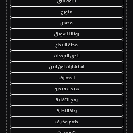
أناقة أنثى
متورخ
مدسن
روتانا تسويق
مجلة الابداع
نادي الترددات
استشارات اون لاين
المعارف
هيدب فيديو
رمح التقنية
رذاذ التجارة
طعم وكيف
شهود نت