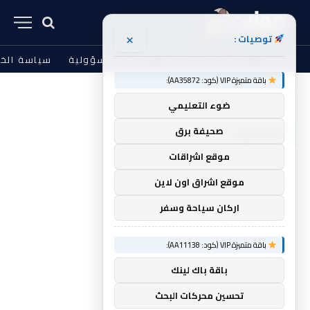
×
توصيات :
من نحن
الشروط والأحكام
إخلاء المسؤولية
سياسة الخ
باقة متميزة VIP (كود: AA35872):
الرئيسية
البصريين
»
ضوء التعليمي
البصريين
صحيفة برق
موقع اشراقات
موقع اشراق اون لاين
اركان سياحة وسفر
باقة متميزة VIP (كود: AA11138):
باقة باك لينك
تحسين محركات البحث