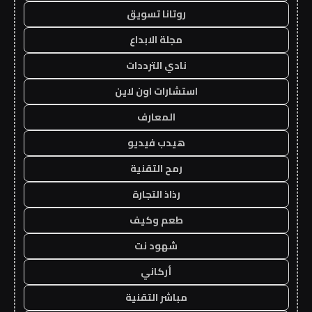
روتانا تسويق
مجلة الابداع
نادي الترددات
استشارات اون لاين
المعارف
هيدب فيديو
رمح التقنية
رذاذ التجارة
طعم وكيف
شهود نت
أركاني
مباشر التقنية