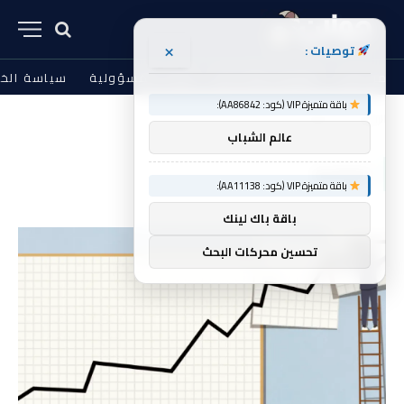
×
توصيات :
من نحن
الشروط والأحكام
إخلاء المسؤولية
سياسة الخ
باقة متميزة VIP (كود: AA86842):
الرئيسية
الفائدة
»
عالم الشباب
الفائدة
باقة متميزة VIP (كود: AA11138):
باقة باك لينك
تحسين محركات البحث