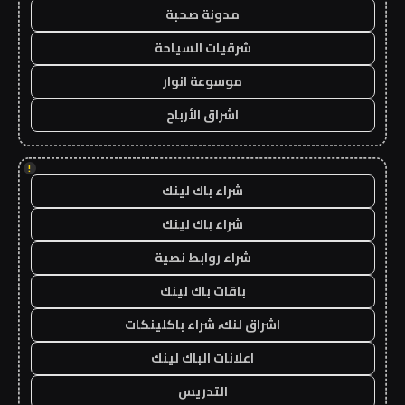
مدونة صحبة
شرقيات السياحة
موسوعة انوار
اشراق الأرباح
!
شراء باك لينك
شراء باك لينك
شراء روابط نصية
باقات باك لينك
اشراق لنك، شراء باكلينكات
اعلانات الباك لينك
التدريس