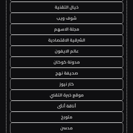
خيال التقنية
شوف ويب
مجلة الاسهم
الشرقية الاقتصادية
عالم الايفون
مدونة كوكان
صحيفة نهج
كار نيوز
موقع خبرة التقني
أناقة أنثى
متورخ
مدسن