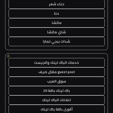
حناء شعر
حنا
ماتشا
شاي ماتشا
شدات ببجي تمارا
!
خدمات الباك لينك والجيست
guest post مقال ضيف
سوق العرب
باك لينك باقة 20
اعلانات الباك لينك
أقوى باقة باك لينك