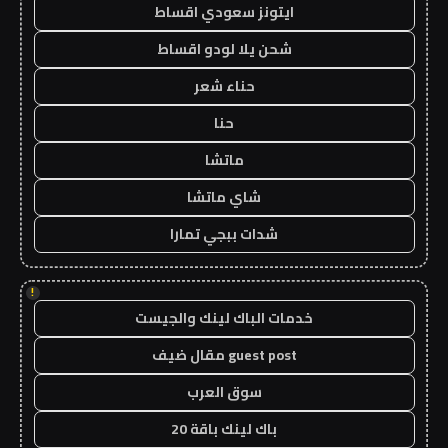
ايتونز سعودي اقساط
شحن يلا لودو اقساط
حناء شعر
حنا
ماتشا
شاي ماتشا
شدات ببجي تمارا
!
خدمات الباك لينك والجيست
guest post مقال ضيف
سوق العرب
باك لينك باقة 20