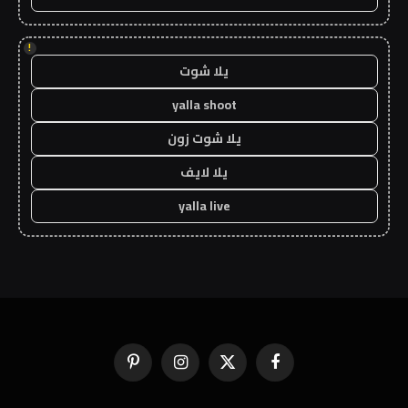
!
يلا شوت
yalla shoot
يلا شوت زون
يلا لايف
yalla live
فيسبوك
X
الانستغرام
بينتيريست
(Twitter)