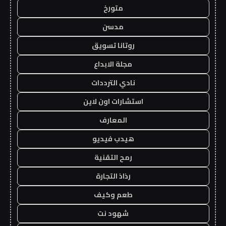
متورخ
مدسن
روتانا تسويق
مجلة الابداع
نادي الترددات
استشارات اون لاين
المعارف
هيدب فيديو
رمح التقنية
رذاذ التجارة
طعم وكيف
شهود نت