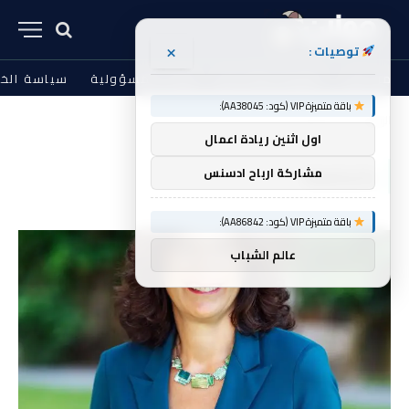
×
توصيات :
من نحن
الشروط والأحكام
إخلاء المسؤولية
سياسة الخ
باقة متميزة VIP (كود: AA38045):
الرئيسية
بالجامعة
»
اول اثنين ريادة اعمال
بالجامعة
مشاركة ارباح ادسنس
باقة متميزة VIP (كود: AA86842):
عالم الشباب