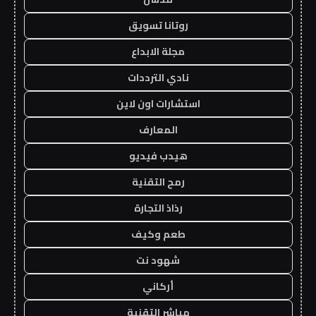
روتانا تسويق
مجلة الابداع
نادي الترددات
استشارات اون لاين
المعارف
هيدب فيديو
رمح التقنية
رذاذ التجارة
طعم وكيف
شهود نت
أركاني
مباشر التقنية