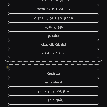
أقوى باقة باك لينك
خدمات با كلينك 2026
موقع تجاربنا تجارب الحياه
ديوان العرب
مشاريع
اعلانات باك لينك
اعلانات باكلينك
!
يلا شوت
yalla shoot
مباريات اليوم مباشر
برشلونة مباشر