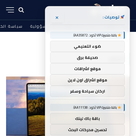
×
توصيات :
من نحن
الشروط والأحكام
إخلاء المسؤولية
سياسة الخ
باقة متميزة VIP (كود: AA35872):
الرئيسية
للسعر
»
ضوء التعليمي
للسعر
صحيفة برق
موقع اشراقات
موقع اشراق اون لاين
اركان سياحة وسفر
باقة متميزة VIP (كود: AA11138):
باقة باك لينك
تحسين محركات البحث