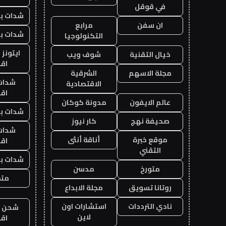
في قوقل
شدات بب
ان سفن
مرابع
شدات بب
التكنولوجيا
ايتونز
خيال التقنية
شوف ويب
اق
مجلة الاسهم
الشرقية
شدات
الاقتصادية
اق
عالم الايفون
مدونة كوكان
شدات بب
صحيفة نهج
كار نيوز
شدات
موقع خبرة
أناقة أنثى
اق
التقني
شدات بب
متورخ
مدسن
متجر
روتانا تسويق
مجلة الابداع
نادي الترددات
استشارات اون
شحن يل
لاين
اق