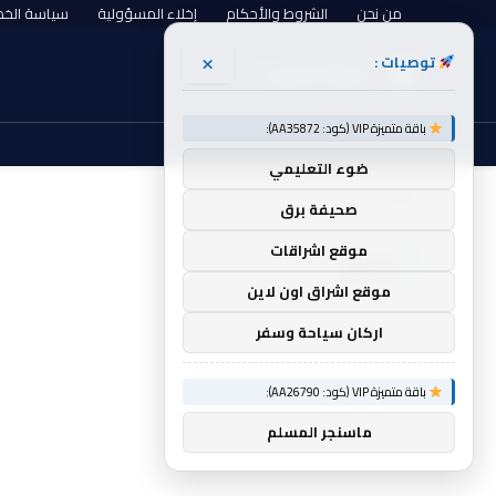
من نحن
الشروط والأحكام
إخلاء المسؤولية
سياسة الخ
×
توصيات :
الجمعة, أغسطس 7
باقة متميزة VIP (كود: AA35872):
ضوء التعليمي
الرئيسية
يحمل
»
صحيفة برق
موقع اشراقات
يحمل
موقع اشراق اون لاين
اركان سياحة وسفر
باقة متميزة VIP (كود: AA26790):
ماسنجر المسلم