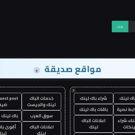
مواقع صديقة
+
!
اك لينك
شراء باك لينك
خدمات الباك
لينك والجيست
ضيف
ابط نصية
باقات باك لينك
سوق العرب
باك لينك با
نك، شراء
اعلانات الباك
ينكات
لينك
اعلانات الباك
أقوى باق
لينك
لين