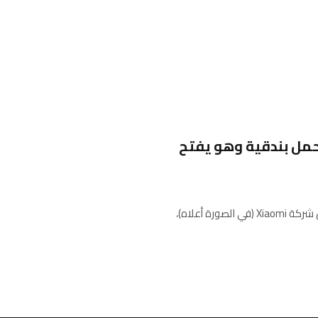
يحمل بندقية وهو يفتح
لقد أذهلتنا الكلاب الآلية، مثل كلب الروبوت الآلي القابل للطي من شركة Xiaomi (في الصورة أعلاه)،