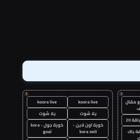
!
!
guest post مقال
koora live
koora live
يلا شوت
يلا شوت
قة 20
كورة اون لاين -
كورة جول - kora
ة باك
kora onli
goal
ك