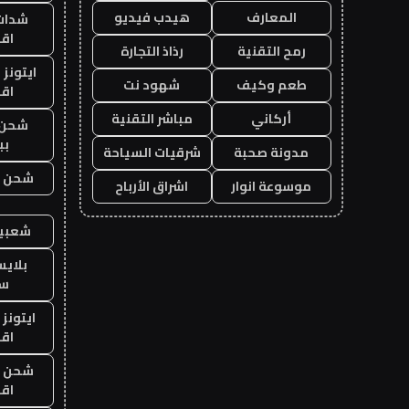
المعارف
هيدب فيديو
شدات
اق
رمح التقنية
رذاذ التجارة
ايتونز
طعم وكيف
شهود نت
اق
أركاني
مباشر التقنية
شحن 
بب
مدونة صحبة
شرقيات السياحة
شحن يل
موسوعة انوار
اشراق الأرباح
شعبية
بلاي
ست
ايتونز
اق
شحن يل
اق