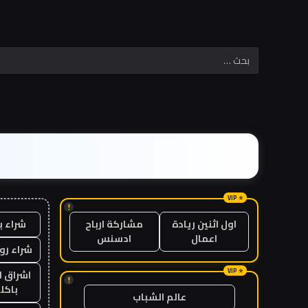
!
شراء ب
اول اثنين ريادة
مشاركة ارباح
اعمال
ادسنس
شراء رو
اشراق ل
!
باكل
عالم الشباب