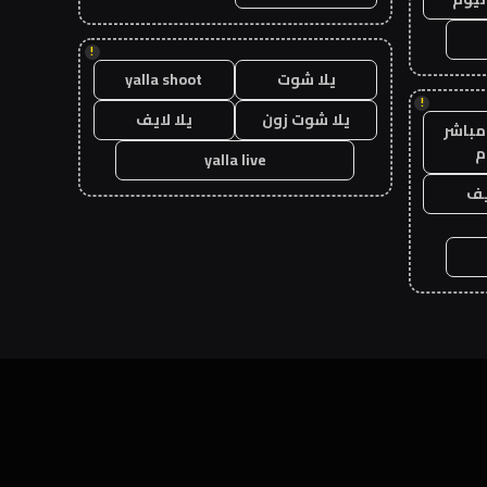
!
يلا شوت
yalla shoot
!
يلا شوت زون
يلا لايف
مباشر
م
yalla live
يف