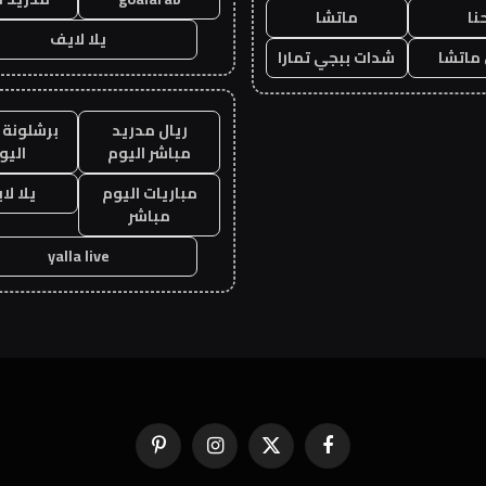
نا
ماتشا
يلا لايف
ماتشا
شدات ببجي تمارا
ريال مدريد
برشلونة 
مباشر اليوم
اليو
مباريات اليوم
يلا لا
مباشر
yalla live
فيسبوك
X
الانستغرام
بينتيريست
(Twitter)