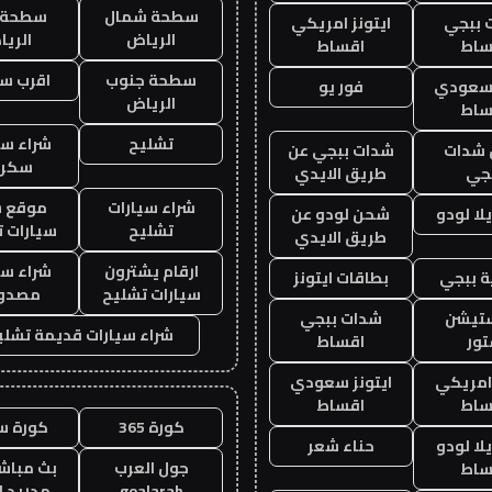
سطحة شمال
سطحة 
 ببجي
ايتونز امريكي
الرياض
الري
ساط
اقساط
سطحة جنوب
اقرب س
 سعودي
فور يو
الرياض
ساط
تشليح
شراء سي
شدات
شدات ببجي عن
سكرا
جي
طريق الايدي
شراء سيارات
موقع ش
ا لودو
شحن لودو عن
تشليح
سيارات 
طريق الايدي
ارقام يشترون
شراء سي
 ببجي
بطاقات ايتونز
سيارات تشليح
مصدو
ستيشن
شدات ببجي
شراء سيارات قديمة تشلي
ور
اقساط
 امريكي
ايتونز سعودي
ساط
اقساط
كورة 365
كورة س
ا لودو
حناء شعر
جول العرب
بث مباشر
ساط
goalarab
مدريد ا