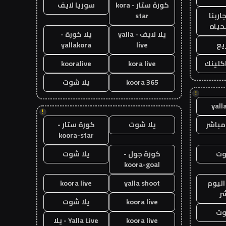
كورة ستار - kora
سوريا لايف
اربنا
star
حياه
يلا لايف - yalla
يلا كورة -
يع
live
yallakora
اكلينك
kora live
kooralive
koora 365
يلا شوت
!
yall
!
مباشر
يلا شوت
كورة ستار -
koora-star
وت
كورة جول -
يلا شوت
koora-goal
اليوم
yalla shoot
koora live
ر
koora live
يلا شوت
وت
koora live
Yalla Live - يلا