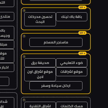
الت
!
منتدى 
باقة باك لينك
تحسين محركات
البحث
باك 
وجيست
!
ماسنجر المسلم
مجلة 
موقع
!
للت
ضوء التعليمي
صحيفة برق
اخبار 24 ساعة
موقع اشراقات
موقع اشراق اون
لاين
اركان سياحة وسفر
!
شدات
مسك الكلمات
اشراق التقنية
اق