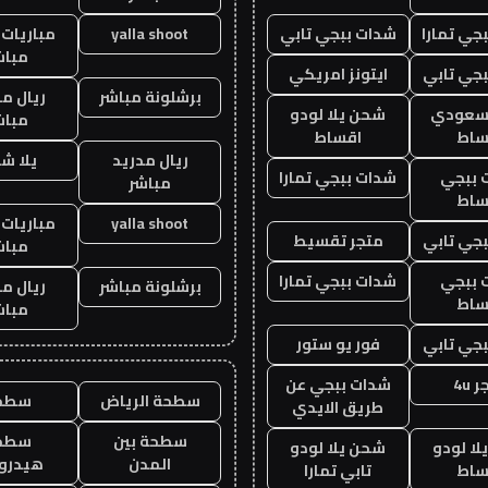
جي تمارا
شدات ببجي تابي
yalla shoot
مباريات 
مباش
جي تابي
ايتونز امريكي
برشلونة مباشر
ريال م
 سعودي
شحن يلا لودو
مباش
ساط
اقساط
ريال مدريد
يلا ش
 ببجي
شدات ببجي تمارا
مباشر
ساط
yalla shoot
مباريات 
جي تابي
متجر تقسيط
مباش
 ببجي
شدات ببجي تمارا
برشلونة مباشر
ريال م
ساط
مباش
جي تابي
فور يو ستور
 4u
شدات ببجي عن
سطحة الرياض
سطح
طريق الايدي
سطحة بين
سطح
ا لودو
شحن يلا لودو
المدن
هيدرو
ساط
تابي تمارا