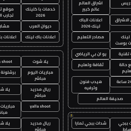
دريس
اشراق العالم
عالم كبير
خدمات با كلينك
موقع تج
2026
تجارب ال
الاشراق
اعلانات الباك
لينك 2026
ديوان العرب
مشار
لينك
مصادر التعليم
اعلانات باك لينك
اعلانات ب
 بوست
تقنية
يو ان بي الرياضي
يلا شوت
a shoot
 حالة
ثقافة وتعليم
عليم
مباريات اليوم
برشلونة 
مباشر
هيدب فنون
وترفيه
ريال مدريد
يلا ش
مباشر
صحيفة العالم
yalla shoot
مباريات 
مباش
!
 ببجي
شدات ببجي تمارا
ريال مدريد
يلا ش
ساط
مباشر