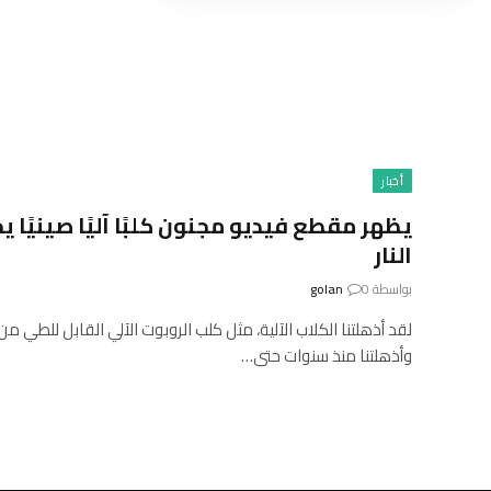
أخبار
يظهر مقطع فيديو مجنون كلبًا آليًا صينيًا 
النار
بواسطة
0
golan
وأذهلتنا منذ سنوات حتى…