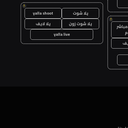
!
يلا شوت
yalla shoot
!
يلا شوت زون
يلا لايف
مباشر
م
yalla live
يف