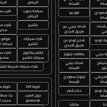
الرياض
الري
ساط
اقساط
سطحة جنوب
اقرب س
 سعودي
فور يو
الرياض
ساط
تشليح
شراء سي
شدات
شدات ببجي عن
سكرا
جي
طريق الايدي
شراء سيارات
موقع ش
ا لودو
شحن لودو عن
تشليح
سيارات 
طريق الايدي
ارقام يشترون
شراء سي
 ببجي
بطاقات ايتونز
سيارات تشليح
مصدو
ستيشن
شدات ببجي
شراء سيارات قديمة تشلي
ور
اقساط
 امريكي
ايتونز سعودي
ساط
اقساط
كورة 365
كورة س
ا لودو
حناء شعر
جول العرب
بث مباشر
ساط
goalarab
مدريد ا
نا
ماتشا