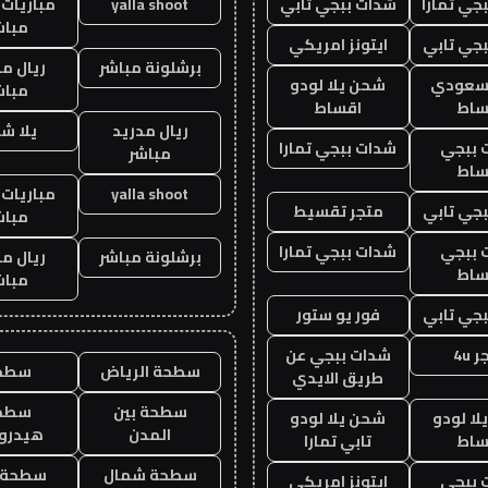
جي تمارا
شدات ببجي تابي
yalla shoot
مباريات 
مباش
جي تابي
ايتونز امريكي
برشلونة مباشر
ريال م
 سعودي
شحن يلا لودو
مباش
ساط
اقساط
ريال مدريد
يلا ش
 ببجي
شدات ببجي تمارا
مباشر
ساط
yalla shoot
مباريات 
جي تابي
متجر تقسيط
مباش
 ببجي
شدات ببجي تمارا
برشلونة مباشر
ريال م
ساط
مباش
جي تابي
فور يو ستور
 4u
شدات ببجي عن
سطحة الرياض
سطح
طريق الايدي
سطحة بين
سطح
ا لودو
شحن يلا لودو
المدن
هيدرو
ساط
تابي تمارا
سطحة شمال
سطحة 
 ببجي
ايتونز امريكي