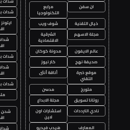
شدات بب
ان سفن
مرابع
شدات بب
التكنولوجيا
ايتونز
خيال التقنية
شوف ويب
اق
مجلة الاسهم
الشرقية
شدات
الاقتصادية
اق
عالم الايفون
مدونة كوكان
شدات بب
صحيفة نهج
كار نيوز
شدات
موقع خبرة
أناقة أنثى
اق
التقني
شدات بب
متورخ
مدسن
متجر
روتانا تسويق
مجلة الابداع
نادي الترددات
استشارات اون
شحن يل
لاين
اق
المعارف
هيدب فيديو
شدات