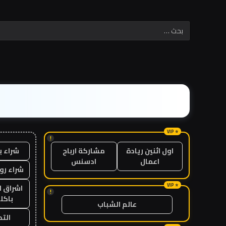
!
شراء ب
اول اثنين ريادة
مشاركة ارباح
اعمال
ادسنس
شراء رو
اشراق ل
!
باكل
عالم الشباب
الت