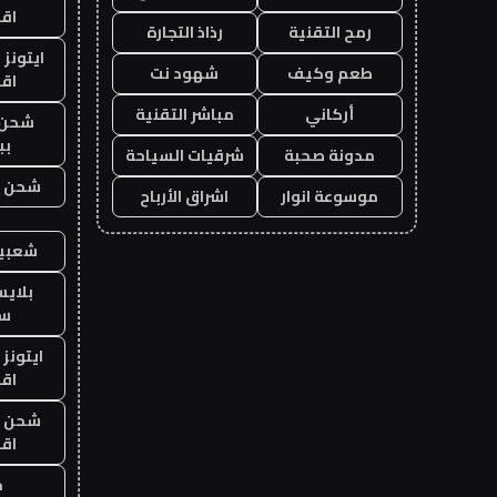
اق
رمح التقنية
رذاذ التجارة
ايتونز
طعم وكيف
شهود نت
اق
أركاني
مباشر التقنية
شحن 
بب
مدونة صحبة
شرقيات السياحة
شحن يل
موسوعة انوار
اشراق الأرباح
شعبية
بلاي
ست
ايتونز
اق
شحن يل
اق
ح