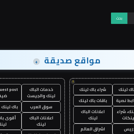
مواقع صديقة
+
!
اك لينك
شراء باك لينك
خدمات الباك
لينك والجيست
ضيف
ابط نصية
باقات باك لينك
سوق العرب
باك لينك با
نك، شراء
اعلانات الباك
ينكات
لينك
اعلانات الباك
أقوى باق
لينك
لين
دريس
اشراق العالم