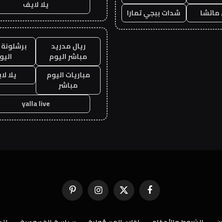
يلا لايف
ماتشا
شدات ببجي تمارا
ريال مدريد
برشلونة 
مباشر اليوم
اليو
مباريات اليوم
يلا لا
مباشر
yalla live
فيسبوك
X
الانستغرام
بينتيريست
(Twitter)