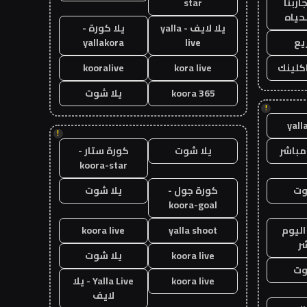
اربنا
star
حياه
يلا لايف - yalla
يلا كورة -
يع
live
yallakora
اكلينك
kora live
kooralive
koora 365
يلا شوت
!
yall
!
مباشر
يلا شوت
كورة ستار -
koora-star
وت
كورة جول -
يلا شوت
koora-goal
اليوم
yalla shoot
koora live
ر
koora live
يلا شوت
وت
koora live
Yalla Live - يلا
لايف