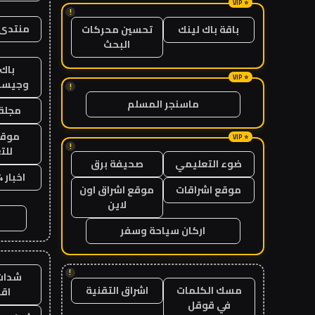
!
منتدى 
باقة باك لينك
تحسين محركات
البحث
باك 
وجيست
!
ماسنجر المسلم
مجلة 
موقع
!
للت
ضوء التعليمي
صحيفة برق
اخبار 24 ساعة
موقع اشراقات
موقع اشراق اون
لاين
اركان سياحة وسفر
!
شدات
مسك الكلمات
اشراق التقنية
اق
في قوقل