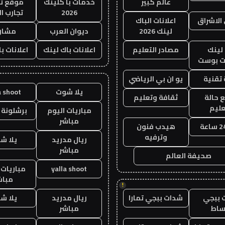
عالم كبير
خدمات با كلينك
موقع تج
2026
تجارب ال
الاشراق
اعلانات الباك
لينك 2026
ديوان العرب
مشار
لينك
مصادر التعليم
اعلانات باك لينك
اعلانات ب
 بوست
تقنية
يو ان بي الرياضي
يلا شوت
a shoot
 حالة
ثقافة وتعليم
عليم
مباريات اليوم
برشلونة 
مباشر
هيدب فنون
وترفيه
ريال مدريد
يلا ش
مباشر
صحيفة العالم
yalla shoot
مباريات 
مباش
!
 ببجي
شدات ببجي تمارا
ريال مدريد
يلا ش
ساط
مباشر