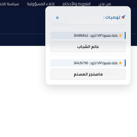
من نحن
الشروط والأحكام
إخلاء المسؤولية
سياسة الخ
×
توصيات :
الجمعة, أغسطس 7
باقة متميزة VIP (كود: AA86842):
عالم الشباب
الرئيسية
Podcasts
»
باقة متميزة VIP (كود: AA26790):
PODCASTS
ماسنجر المسلم