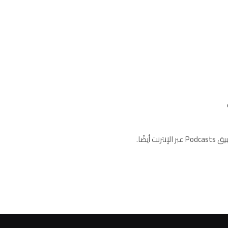
بعد شهر من إطلاق خرائط Apple على الويب، تقدم Apple الآن تطبيق Podcasts عبر الإنترنت أيضًا.