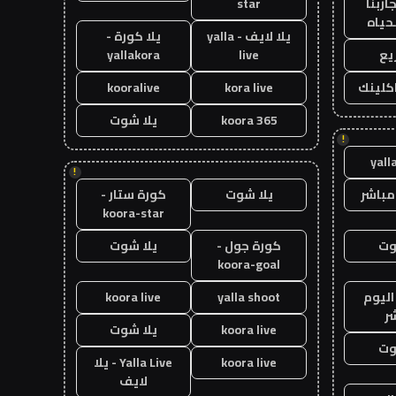
اربنا
star
حياه
يلا لايف - yalla
يلا كورة -
يع
live
yallakora
اكلينك
kora live
kooralive
koora 365
يلا شوت
!
yall
!
مباشر
يلا شوت
كورة ستار -
koora-star
وت
كورة جول -
يلا شوت
koora-goal
اليوم
yalla shoot
koora live
ر
koora live
يلا شوت
وت
koora live
Yalla Live - يلا
لايف