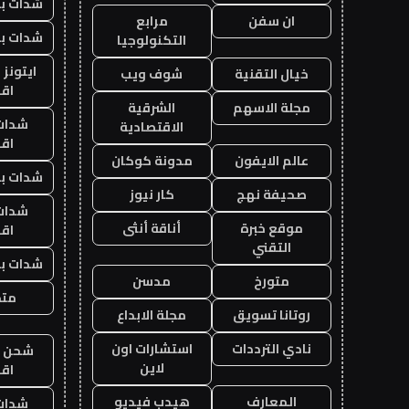
شدات بب
ان سفن
مرابع
شدات بب
التكنولوجيا
ايتونز
خيال التقنية
شوف ويب
اق
مجلة الاسهم
الشرقية
شدات
الاقتصادية
اق
عالم الايفون
مدونة كوكان
شدات بب
صحيفة نهج
كار نيوز
شدات
موقع خبرة
أناقة أنثى
اق
التقني
شدات بب
متورخ
مدسن
متجر
روتانا تسويق
مجلة الابداع
نادي الترددات
استشارات اون
شحن يل
لاين
اق
المعارف
هيدب فيديو
شدات