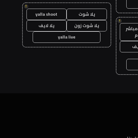
!
يلا شوت
yalla shoot
!
يلا شوت زون
يلا لايف
مباشر
م
yalla live
يف