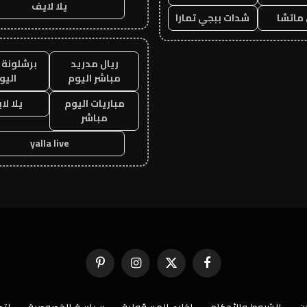
يلا لايف
ماتشا
شدات ببجي تمارا
ريال مدريد
برشلونة 
مباشر اليوم
اليو
مباريات اليوم
يلا لا
مباشر
yalla live
فيسبوك
X
الانستغرام
بينتيريست
(Twitter)