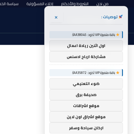
من نحن
الشروط والأحكام
إخلاء المسؤولية
سياسة الخ
×
توصيات :
الجمعة, أغسطس 7
باقة متميزة VIP (كود: AA38045):
اول اثنين ريادة اعمال
الرئيسية
Rattles
»
مشاركة ارباح ادسنس
RATTLES
باقة متميزة VIP (كود: AA35872):
ضوء التعليمي
صحيفة برق
موقع اشراقات
موقع اشراق اون لاين
اركان سياحة وسفر