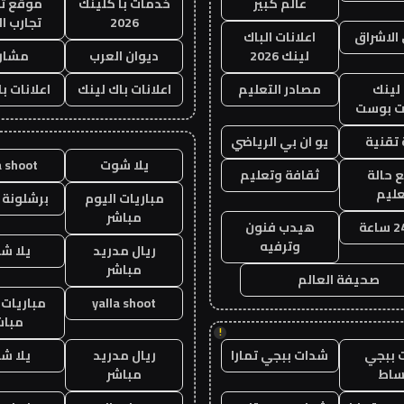
عالم كبير
خدمات با كلينك
موقع تج
2026
تجارب ال
الاشراق
اعلانات الباك
لينك 2026
ديوان العرب
مشار
لينك
مصادر التعليم
اعلانات باك لينك
اعلانات ب
 بوست
تقنية
يو ان بي الرياضي
يلا شوت
a shoot
 حالة
ثقافة وتعليم
عليم
مباريات اليوم
برشلونة 
مباشر
هيدب فنون
وترفيه
ريال مدريد
يلا ش
مباشر
صحيفة العالم
yalla shoot
مباريات 
مباش
!
 ببجي
شدات ببجي تمارا
ريال مدريد
يلا ش
ساط
مباشر