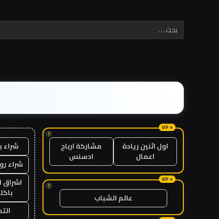
!
شراء ب
اول اثنين ريادة
مشاركة ارباح
اعمال
ادسنس
شراء رو
اشراق ل
!
باكل
عالم الشباب
الت