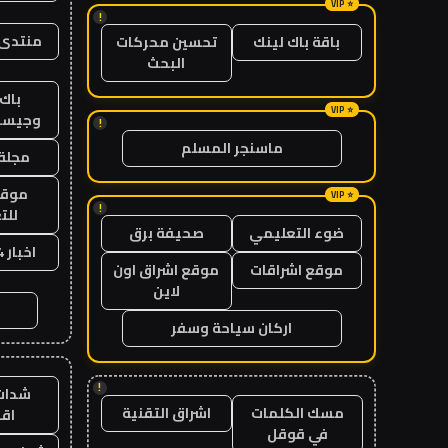
!
منتدى 
باقة باك لينك
تحسين محركات
البحث
باك 
وجيست
!
ماسنجر المسلم
مجلة 
موقع
!
للت
ضوء التعليمي
صحيفة برق
اخبار 24 ساعة
موقع اشراقات
موقع اشراق اون
لاين
اركان سياحة وسفر
!
شدات
مسك الكلمات
اشراق التقنية
اق
في قوقل