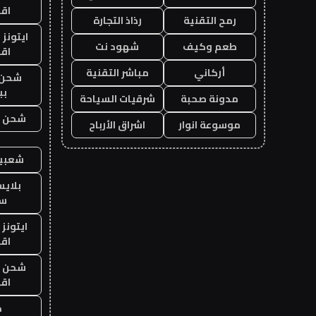
اق
رمح التقنية
رذاذ التجارة
ايتونز
طعم وكيف
شهود نت
اق
أركاني
مباشر التقنية
شحن 
بب
مدونة صحبة
شرقيات السياحة
شحن يل
موسوعة انوار
اشراق الأرباح
شعبية
بلاي
ست
ايتونز
اق
شحن يل
اق
ح