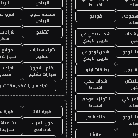
الرياض
الري
ساط
اقساط
سطحة جنوب
اقرب س
 سعودي
فور يو
الرياض
ساط
تشليح
شراء سي
شدات
شدات ببجي عن
سكرا
جي
طريق الايدي
شراء سيارات
موقع ش
ا لودو
شحن لودو عن
تشليح
سيارات 
طريق الايدي
ارقام يشترون
شراء سي
 ببجي
بطاقات ايتونز
سيارات تشليح
مصدو
ستيشن
شدات ببجي
شراء سيارات قديمة تشلي
ور
اقساط
 امريكي
ايتونز سعودي
ساط
اقساط
كورة 365
كورة س
ا لودو
حناء شعر
جول العرب
بث مباشر
ساط
goalarab
مدريد ا
نا
ماتشا