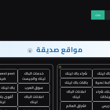
مواقع صديقة
+
!
اك لينك
شراء باك لينك
خدمات الباك
لينك والجيست
ضيف
ابط نصية
باقات باك لينك
سوق العرب
باك لينك با
نك، شراء
اعلانات الباك
ينكات
لينك
اعلانات الباك
أقوى باق
لينك
لين
دريس
اشراق العالم