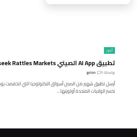
أخبار
تطبيق AI App الصيني Deepseek Rattles Markets
بواسطة
0
golan
أرسل تطبيق شهير من الصين أسواق التكنولوجيا التي انخفضت يوم 
تخسر الولايات المتحدة أولويتها…