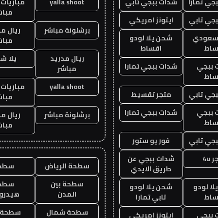
جي تمارا
شدات ببجي تابي
yalla shoot
مباريات 
مباش
جي تابي
ايتونز امريكي
برشلونة مباشر
ريال م
 سعودي
شحن يلا لودو
مباش
ساط
اقساط
ريال مدريد
يلا ش
 ببجي
شدات ببجي تمارا
مباشر
ساط
yalla shoot
مباريات 
جي تابي
متجر تقسيط
مباش
 ببجي
شدات ببجي تمارا
برشلونة مباشر
ريال م
ساط
مباش
جي تابي
فور يو ستور
 4u
شدات ببجي عن
سطحة الرياض
سطح
طريق الايدي
سطحة بين
سطح
ا لودو
شحن يلا لودو
المدن
هيدرو
ساط
تابي تمارا
سطحة شمال
سطحة 
 ببجي
ايتونز امريكي