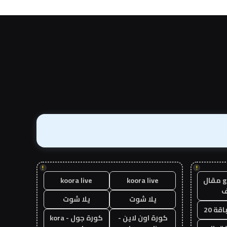
!
!
guest post مقال
koora live
koora live
يلا شوت
يلا شوت
قة 20
كورة اون لاين -
كورة جول - kora