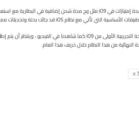
كما شاهدتم هناك عدة إمتيازات في iO9 مثل ربح مدة شحن إضافية في البطارية
أساسية التي تأتي مع نظام iOS قد جائت بحلة وتحديثات مميزة.
X