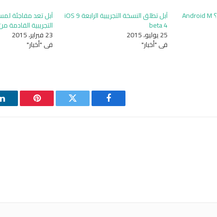
بالفيديو إختبار من الأسرع ؟ Android M
آبل تطلق النسخة التجريبية الرابعة iOS 9
آبل تعد مفاجئة لم
beta 4
التجريبية القادمة من ن
25 يوليو، 2015
23 فبراير، 2015
في "أخبار"
في "أخبار"
فيسبوك
تويتر
بينتيريست
ل