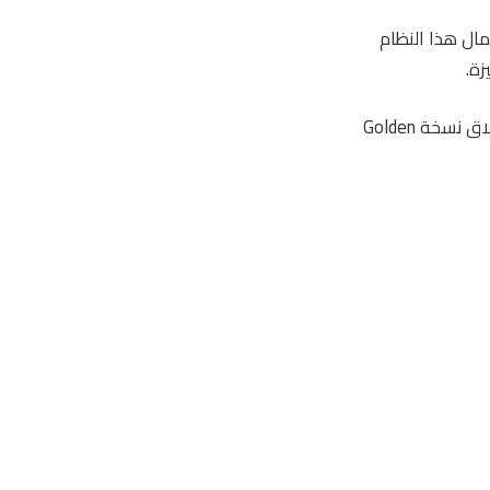
 مع استعمال هذا النظام
كانت هذه هي النسخة التجريبية الأولى من iO9 كما شاهدنا في الفيديو ، وينتظر أن يتم إطلاق نسخة Golden