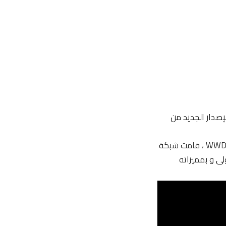
هذا الإصدار الجديد من
وبعد أن تم الإعلان عنه رسميا خلال هذا الأسبوع في مؤتمر آبل السنوي للمطورين WWDC 2015 ، قامت شبكة
ي نسخته التجريبية الأولى و بمميزاته