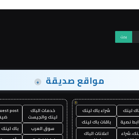
مواقع صديقة
+
!
اك لينك
شراء باك لينك
خدمات الباك
لينك والجيست
ضيف
ابط نصية
باقات باك لينك
سوق العرب
باك لينك با
نك، شراء
اعلانات الباك