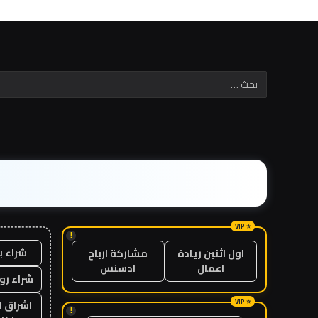
!
شراء ب
اول اثنين ريادة
مشاركة ارباح
اعمال
ادسنس
شراء رو
اشراق ل
!