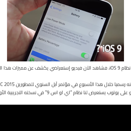
إذا كنت قد قرأت عن نظام iOS 9، فشاهد الآن فيديو إستعراضي يكشف عن مميزات 
“بوكت ناو” بنشر فيديو على يوتوب يستعرض لنا نظام “اي او اس 9” ف