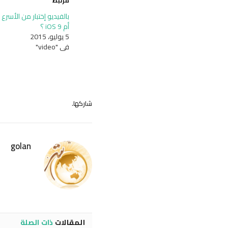
مرتبط
أم iOS 9 ؟
5 يوليو، 2015
في "video"
شاركها.
golan
المقالات
ذات الصلة