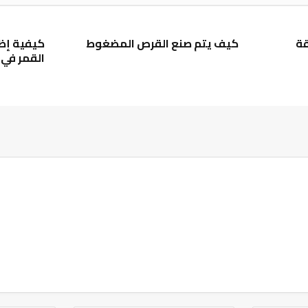
قة
كيف يتم صنع القرص المضغوط
كيفية إظه
القمر في تقو