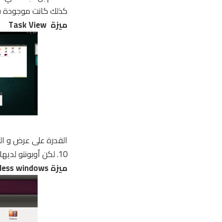
كذلك كانت موجودة في تو
ميزة Task View
القدرة على عرض و ال
10. لكن أوبونتو لديها هذه الميزة منذ سنوات !
ميزة Borderless windows