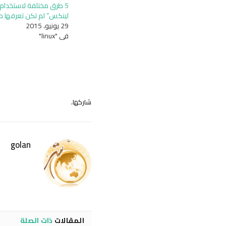
لينكس” لم تكن تعرفها م
29 يونيو، 2015
في "linux"
شاركها.
golan
المقالات
ذات الصلة