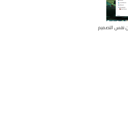
Bor هي من بين الميزات التي جاءت بها توزيعة أوبونتو في عام 2014.لكن نفس التصميم