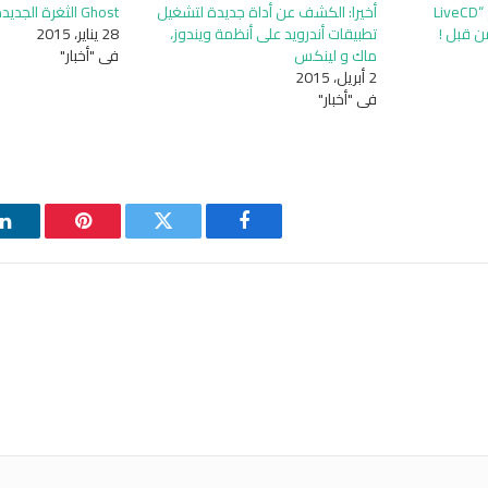
5 طرق مختلفة لاستخدام “LiveCD
أخيرا: الكشف عن أداة جديدة لتشغيل
Ghost الثغرة الجديدة التي تهدد لينكس
ن قبل !
تطبيقات أندرويد على أنظمة ويندوز،
28 يناير، 2015
ماك و لينكس
في "أخبار"
2 أبريل، 2015
في "أخبار"
فيسبوك
تويتر
بينتيريست
ل