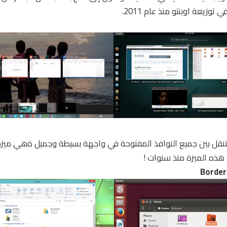
زيعة اوبنتو منذ عام 2011.
تنقل بين جميع النوافذ المفتوحة في واجهة بسيطة وجميل ةهي ميزة