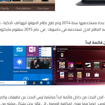
قررت أوبنتو توسيع قاعدة مستخدميها سنة 2014 وتم طرح نظام الابونتو للهو
نظام هاتفك هو نفسه النظام الذي تستخدمه في حا
قائمة ابدأ
ز 10 يمكنك الان البحث من داخل قائمة ابدأ مباشرة ليس البحث عن تطبيقات والب
لويب ايضا مما يعني امكانية الوصول إلى نتائج بحث بشكل مباشر من ال