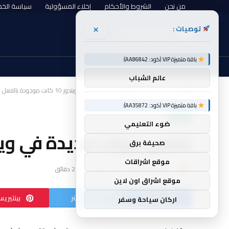
من نحن
الشروط والأحكام
إخلاء المسؤولية
سياسة الخ
×
توصيات :
الجمعة, أغسطس 7
باقة متميزة VIP (كود: AA86842):
عالم الشباب
الرئيسية
linux
خمس ميزات جديدة في ويندوز 10 كانت موجودة بالفعل على لينكس
»
»
باقة متميزة VIP (كود: AA35872):
LINUX
ضوء التعليمي
خمس ميزات جديدة في ويندوز 10 كانت موجودة بالفعل 
صحيفة برق
موقع اشراقات
بواسطة
golan
لا توجد تعليقات
2 دقائق
موقع اشراق اون لاين
فيسبوك
تويتر
بينتيري
اركان سياحة وسفر