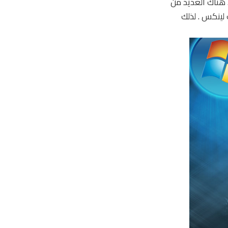
 هناك العديد من
لينكس . لذلك