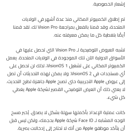
إشعار الخصوصية.
تم إطلاق الكمبيوتر المكاني منذ عدة أشهر في الولايات
المتحدة، وقد قمنا بالفعل بمراجعة Vision Pro لك. لقد قمنا
أيضًا بتغطية كل ما يمكن معرفته عنه.
تشبه العروض التوضيحية لـ Vision Pro التي تحصل عليها في
الأسواق الدولية الآن تلك الموجودة في الولايات المتحدة. يعمل
الكمبيوتر المكاني على تشغيل VisionOS 1، لذلك لن تحصل على
أي مستجدات في VisionOS 2. ولا يمكن لهذه التحديثات أن تصل
إلى عروض Apple التجريبية حتى تصبح Apple جاهزة لطرح التحديث.
لا يعني ذلك أن العرض التوضيحي القصير لشركة Apple يغطي
كل شيء.
كانت عملية الإعداد بأكملها سهلة بشكل لا يصدق. يُخبر مسح
الوجه المشابه لـ Face ID شركة Apple بحجمك، ولكن ليس قبل
أن يتأكد موظفو Apple من أنك لا تحتاج إلى إدخالات بصرية.