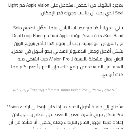
بمجرد الانتهاء من الفحص، ستحصل على Apple Vision مع Light
Seal الذي يجب أن يناسب وجهك قدر الإمكان.
يأتي الجهاز أيضًا مع عصابات الرأس. بينما أفضّل تصميم Solo
Knit Band، كنت سعيدًا برؤية Apple تستخدم Dual Loop Band
في العروض التوضيحية. يجب أن يقوم هذا الأخير بتوزيع الوزن
بشكل أفضل وجعل الكمبيوتر المكاني يبدو أسهل في الحمل.
الوزن يمثل مشكلة بالنسبة لـ Vision Pro، حيث اشتكى منه
العديد من المستخدمين. ومع ذلك، فإن الجهاز أصغر بكثير مما
كنت أتوقع.
الكمبيوتر المكاني Apple Vision Pro. مصدر الصورة: جوناثان س. جيلر
سأحتاج إلى جلسة أطول لتحديد ما إذا كان بإمكاني ارتداء Vision
Pro بشكل مريح. شعرت ببعض الضغط على عظام وجنتي، لكن
إعادة ضبط الجهاز القابل للارتداء جعله يختفي. أنا متأكد من أن