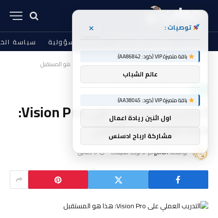
×
توصيات :
من نحن
الشروط والأحكام
إخلاء المسؤولية
سياسة الخ
باقة متميزة VIP (كود: AA86842):
الرئيسية
أخبار
التدريب العملي على Vision Pro: هذا هو المستقبل
»
»
عالم الشباب
أخبار
باقة متميزة VIP (كود: AA38045):
التدريب العملي على Vision Pro:
اول اثنين ريادة اعمال
هذا هو المستقبل
مشاركة ارباح ادسنس
بواسطة
golan
لا توجد تعليقات
6 دقائق