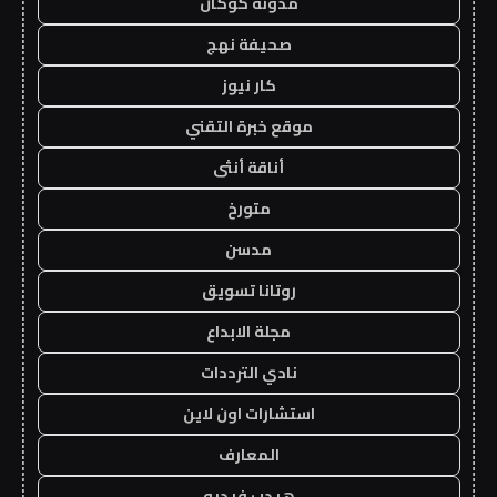
مدونة كوكان
صحيفة نهج
كار نيوز
موقع خبرة التقني
أناقة أنثى
متورخ
مدسن
روتانا تسويق
مجلة الابداع
نادي الترددات
استشارات اون لاين
المعارف
هيدب فيديو