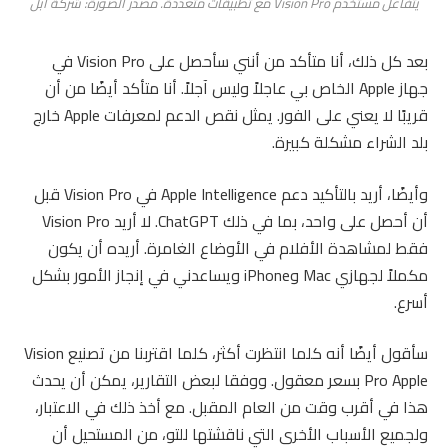
يتفاعل مستخدم Vision Pro مع تطبيقات متعددة. مصدر الصورة: شركة أبل
بعد كل ذلك، أنا متأكد من أنني سأحصل على Vision Pro في
جهاز Apple الخاص بي عاجلاً وليس آجلاً. أنا متأكد أيضًا من أن
قريبًا لا يعني على الفور. يمثل نقص الدعم لمعرفات Apple خارج
بلد الشراء مشكلة كبيرة.
وأيضًا، أريد بالتأكيد دعم Apple Intelligence في Vision Pro قبل
أن أحصل على واحد، بما في ذلك ChatGPT. لا أريد Vision Pro
فقط لمشاهدة الأفلام في الأوضاع الغامرة. أريده أن يكون
مكملاً لجهازي Mac وiPhone ويساعدني في إنجاز الأمور بشكل
أسرع.
سأقول أيضًا أنه كلما انتظرت أكثر، كلما اقتربنا من تصنيع Vision
Pro Apple بسعر معقول. ووفقا لبعض التقارير، يمكن أن يحدث
هذا في أقرب وقت من العام المقبل. مع أخذ ذلك في الاعتبار،
ولجميع الأسباب الأخرى التي ناقشتها للتو، من المستحيل أن