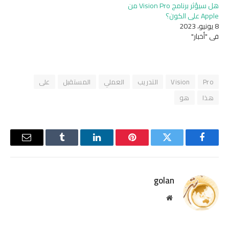
هل سيؤثر برنامج Vision Pro من
Apple على الكون؟
8 يونيو، 2023
في "أخبار"
Pro
Vision
التدريب
العملي
المستقبل
على
هذا
هو
فيسبوك
تويتر
بينتيريست
لينكدإن
Tumblr
البريد
الإلكترو
golan
موقع
الويب