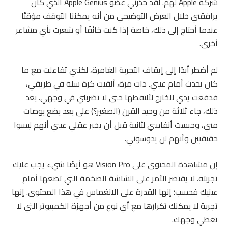
شركة Apple لهم. لقد حذرني عضو Apple Genius الذي كان
يرافقني خلال العرض التوضيحي من أنه يمكننا التوقف مؤقتًا
عندما أحتاج إلى ذلك، خاصة إذا كنت خائفًا أو شعرت بأي مشاعر
أخرى.
لم أضطر أبدًا إلى إيقاف التجربة الغامرة، لكنني تفاعلت مع ما
كان يحدث أمام عيني. ذات مرة، ألقيت كرة سلة في طريقي،
فدفعت يدي للخارج لألتقطها حتى لا تضربني في وجهي. بعد
ذلك، جاء ثلاثة من وحيد القرن (الصغير؟) على بعد بضع بوصات
مني، وحبست أنفاسي لثانية قبل أن يخبر عقلي عيني أنهم ليسوا
حقيقيين وأنهم لن يدوسوني.
إن مشاهدة المحتوى على Vision Pro هو أيضًا شيء يجب عليك
تجربته. لا يقتصر الأمر على الشاشة الضخمة التي تضعها أمام
عينيك فحسب؛ إنها القدرة على الانغماس في هذا المحتوى. إنها
تجربة لا يمكنك تكرارها مع أي نوع من أجهزة الكمبيوتر التي لا
تغطي وجهك.