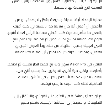
الإثارة والأدرينالين جعلني أتجاهل وزن سماعة الرأس بنفس
السرعة التي شعرت بها بالضغط.
عملية الإعداد أيضًا سهلة وسريعة بشكل لا يصدق. أو من
الأفضل أن أقول أنه كان سريعًا جدًا بالنسبة لي. كنت أعرف
بالفعل ما سأمر به، حيث كنت أغطي سماعة الرأس لعدة أشهر.
يقوم Vision Pro بمسح يديك، ومن ثم تتم معايرة نظام تتبع
العين لعينيك. بمجرد الانتهاء من ذلك، يبدأ العرض التجريبي
الفعلي، ويمكنك تجربة كل ما يمكن أن يفعله Vision Pro.
التنقل في Vision Pro سهل وسريع. فقط انظر بعينيك ثم اضغط
بأصابعك. ولكن، مرة أخرى، قد يكون هذا بسبب أنني مررت
بالفعل بتجارب عملية لأشخاص آخرين في الأشهر القليلة
الماضية، لذلك كنت أعرف ما يجب توقعه.
لم أواجه أي مشكلة في العثور على القوائم، والانتقال إلى
التطبيقات، والعودة إلى الشاشة الرئيسية، وتعلم جميع