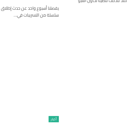
يد أكثر من عقد من الزمان، محرري IEEE الطيف لقد قدمت قضية تحاول التنبؤ
سلسلة من التسريبات في…
أخبار