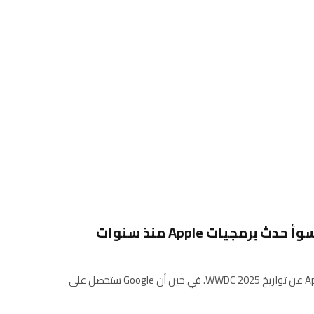
في غضون شهر تقريبًا ، ستعلن Apple عن تواريخ WWDC 2025. في حين أن Google ستحصل على