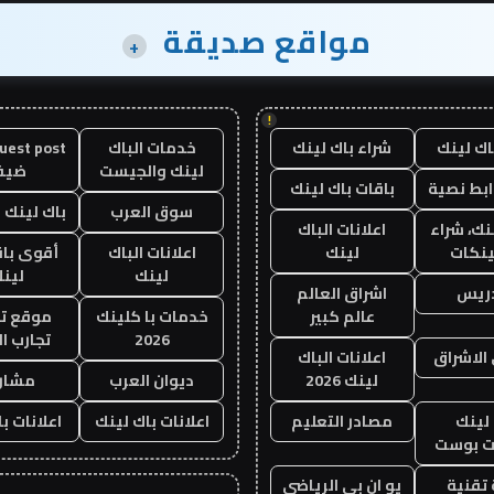
مواقع صديقة
+
!
اك لينك
شراء باك لينك
خدمات الباك
لينك والجيست
ضيف
ابط نصية
باقات باك لينك
سوق العرب
باك لينك با
نك، شراء
اعلانات الباك
ينكات
لينك
اعلانات الباك
أقوى باق
لينك
لين
دريس
اشراق العالم
عالم كبير
خدمات با كلينك
موقع تج
2026
تجارب ال
الاشراق
اعلانات الباك
لينك 2026
ديوان العرب
مشار
لينك
مصادر التعليم
اعلانات باك لينك
اعلانات ب
 بوست
تقنية
يو ان بي الرياضي