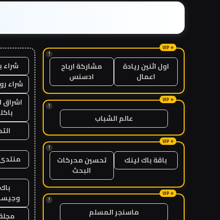
!
شراء ب
اول اثنين ريادة
مشاركة ارباح
اعمال
ادسنس
شراء رو
اشراق ل
!
باكل
عالم الشباب
الت
!
منتدى 
باقة باك لينك
تحسين محركات
البحث
باك 
وجيست
!
ماسنجر المسلم
مجلة 