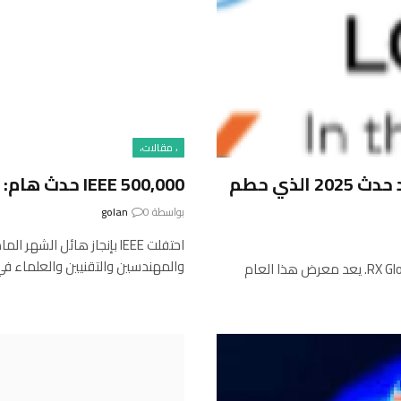
، مقالات،
تم فتح التسجيل في WTM London 2026 بعد حدث 2025 الذي حطم
IEEE 500,000 حدث هام: قوة المجتمع العالمي
بواسطة
0
golan
احتفلت IEEE بإنجاز هائل 
والمهندسين والتقنيين والعلماء في
حجز التذاكر مفتوح الآن لـ WTM London 2026، وهو جزء من RX Global. يعد معرض هذا العام