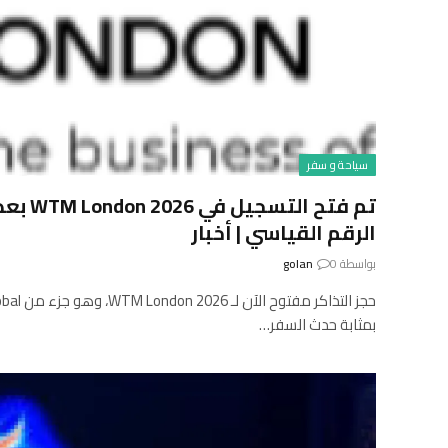
سياحة و سفر
الرقم القياسي | أخبار
بواسطة
0
golan
بمثابة حدث السفر…