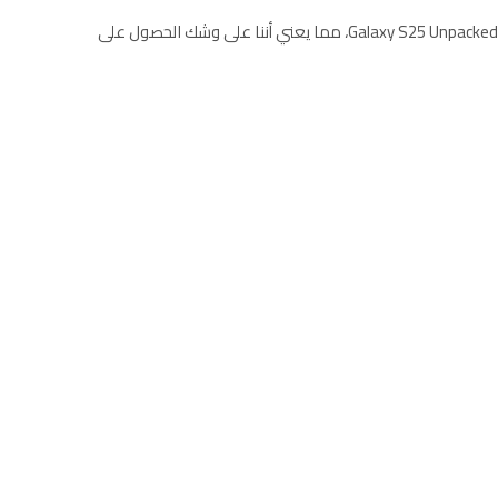
يفصلنا أسبوع واحد عن حدث إطلاق Galaxy S25 Unpacked، مما يعني أننا على وشك الحصول على