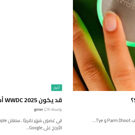
أخبار
قد يكون WWDC 2025 أسوأ حدث برمجيات Apple منذ سنوات
بواسطة
0
golan
T…
الأرجح على Google…