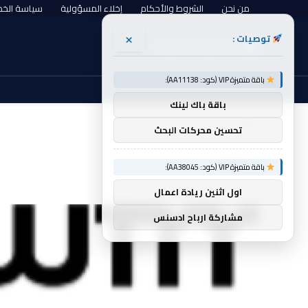
من نحن
الشروط والأحكام
إخلاء المسؤولية
سياسة الخ
×
توصيات :
الخميس, أغسطس 6
باقة متميزة VIP (كود: AA11138):
باقة باك لينك
الرئيسية
حدث
»
تحسين محركات البحث
حدث
باقة متميزة VIP (كود: AA38045):
اول اثنين ريادة اعمال
مشاركة ارباح ادسنس