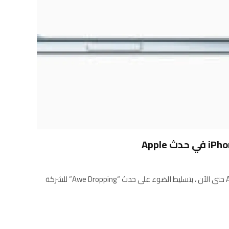
قام iPhone Air الأكثر بنحًا من Apple حتى الآن ، بتسليط الضوء على حدث “Awe Dropping” للشركة