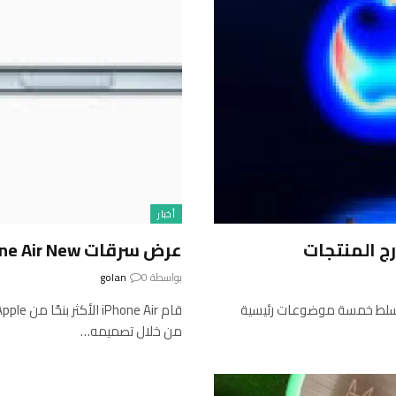
أخبار
عرض سرقات iPhone Air New في حدث Apple
بواسطة
0
golan
ر من أجهزة جديدة. تسلط خمسة موضوعات رئيسية
من خلال تصميمه…