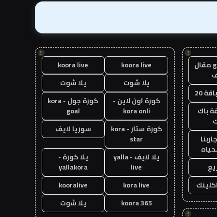
!
!
guest post مقال
koora live
koora live
يلا شوت
يلا شوت
قة 20
كورة اون لاين -
كورة جول - kora
ة باك
kora onli
goal
ك
كورة ستار - kora
سوريا لايف
اربنا
star
حياه
يلا لايف - yalla
يلا كورة -
يع
live
yallakora
اكلينك
kora live
kooralive
koora 365
يلا شوت
!