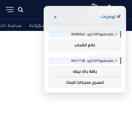
×
توصيات :
من نحن
الشروط والأحكام
إخلاء المسؤولية
سياسة الخ
باقة متميزة VIP (كود: AA86842):
الرئيسية
Datapoint
»
عالم الشباب
DATAPOINT
باقة متميزة VIP (كود: AA11138):
باقة باك لينك
تحسين محركات البحث