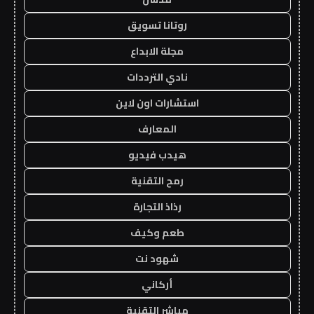
روتانا تسويق
مجلة الابداع
نادي الترددات
استشارات اون لاين
المعارف
هيدب فيديو
رمح التقنية
رذاذ التجارة
طعم وكيف
شهود نت
أركاني
مباشر التقنية