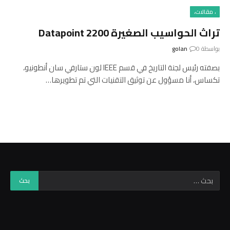
، مقالات،
تراث الحواسيب الصغيرة Datapoint 2200
بواسطة
0
golan
بصفته رئيس لجنة التاريخ في قسم IEEE لون ستارفي سان أنطونيو،
تكساس، أنا مسؤول عن توثيق التقنيات التي تم تطويرها…