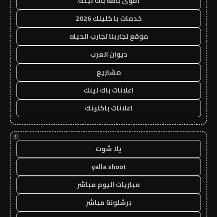
أقوى باقة باك لينك
خدمات با كلينك 2026
موقع تجاربنا تجارب الحياه
ديوان العرب
مشاريع
اعلانات باك لينك
اعلانات باكلينك
!
يلا شوت
yalla shoot
مباريات اليوم مباشر
برشلونة مباشر